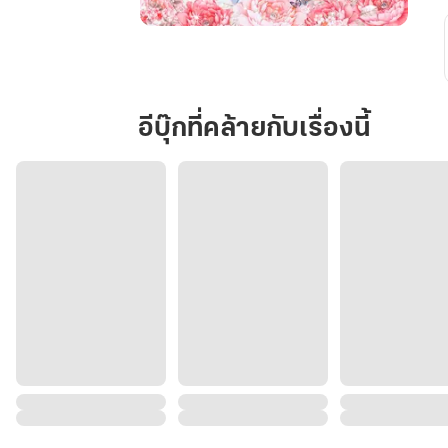
ย้อน
อดีต
มา
เพื่อ
อีบุ๊กที่คล้ายกับเรื่องนี้
ยกเลิก
งาน
แต่งงาน
กับ
ท่าน