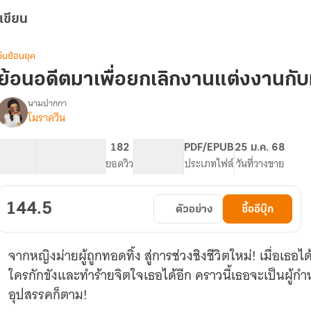
เขียน
จีนย้อนยุค
ย้อนอดีตมาเพื่อยกเลิกงานแต่งงานกับ
นามปากกา
โมราควีน
[อ่าน
รื่อง
ฟรี
จนจบ]
59.18K
262
182
PG ทั่วไป
PDF/EPUB
25 ม.ค. 68
ย้อน
จำนวนคำ
จำนวนหน้า (A5)
ยอดวิว
ระดับเนื้อหา
ประเภทไฟล์
วันที่วางขาย
อดีต
มา
เพื่อ
144.5
ตัวอย่าง
ซื้ออีบุ๊ก
ยกเลิก
งาน
แต่งงาน
จากหญิงม่ายผู้ถูกทอดทิ้ง สู่การช่วงชิงชีวิตใหม่! เมื่อเธอไ
กับ
ท่าน
ใครกักขังและทำร้ายจิตใจเธอได้อีก คราวนี้เธอจะเป็นผู้ก
อุปสรรคก็ตาม!