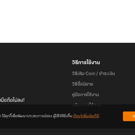
วิธีการใช้งาน
วิธีเติม Coin / ชำระเงิน
วิธีซื้อนิยาย
คู่มือการใช้งาน
มือถือไม่ลง!
กติกาการใช้งาน
้คุกกี้เพื่อพัฒนาประสบการณ์ของ ผู้ใช้ให้ดียิ่งขึ้น
เรียนรู้เพิ่มเติมที่นี่
ย
คำถามที่พบบ่อย