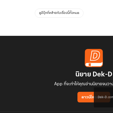
ดูอีบุ๊กที่คล้ายกับเรื่องนี้ทั้งหมด
นิยาย Dek-D
App ที่จะทำให้คุณอ่านนิยายจนวาง
Dek-D.com ใช
ดาวน์โหลดแอป