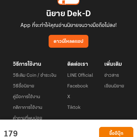
นิยาย Dek-D
App ที่จะทำให้คุณอ่านนิยายจนวางมือถือไม่ลง!
ดาวน์โหลดแอป
วิธีการใช้งาน
ติดต่อเรา
เพิ่มเติม
วิธีเติม Coin / ชำระเงิน
LINE Official
ข่าวสาร
วิธีซื้อนิยาย
Facebook
เขียนนิยาย
คู่มือการใช้งาน
X
กติกาการใช้งาน
Tiktok
คำถามที่พบบ่อย
Dek-D.com ใช้คุกกี้เพื่อพัฒนาประสบการณ์ของ ผู้ใช้ให้ดียิ่งขึ้น
179
ซื้ออีบุ๊ก
ยอมรับ