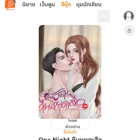
ข้ามไปยังเนื้อหาหลัก
นิยาย
เว็บตูน
อีบุ๊ก
มุมนักเขียน
โหลด
One
ตัวอย่าง
Night
ซึ้งกินใจ
คืน