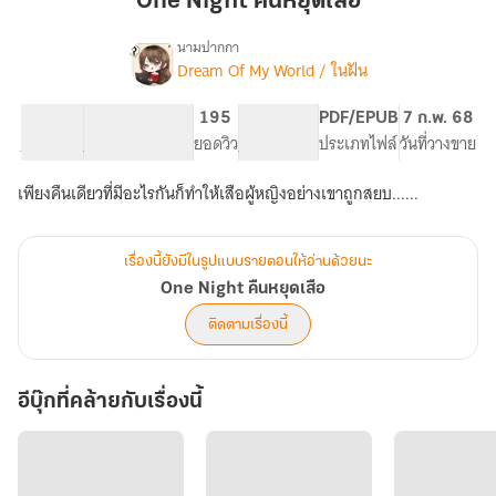
One Night คืนหยุดเสือ
หยุด
เสือ
นามปากกา
Dream Of My World / ในฝัน
One
เรื่อง
Night
คืน
69.42K
433
195
PG ทั่วไป
PDF/EPUB
7 ก.พ. 68
หยุด
จำนวนคำ
จำนวนหน้า (A5)
ยอดวิว
ระดับเนื้อหา
ประเภทไฟล์
วันที่วางขาย
เสือ
เพียงคืนเดียวที่มีอะไรกันก็ทำให้เสือผู้หญิงอย่างเขาถูกสยบ......
เรื่องนี้ยังมีในรูปแบบรายตอนให้อ่านด้วยนะ
One Night คืนหยุดเสือ
ติดตามเรื่องนี้
อีบุ๊กที่คล้ายกับเรื่องนี้