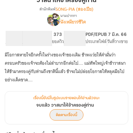
วาสนาให้ข้าครองคู่ท่าน
ครอง
SONG-PIA (สองเปีย)
สำนักพิมพ์
คู่
นามปากกา
เรื่อง
ท่าน
นังเหมียว9ชีวิต
จบ
แล้ว
วาสนา
15.17K
118
373
PG ทั่วไป
PDF/EPUB
7 มี.ค. 66
ให้
จำนวนคำ
จำนวนหน้า (A5)
ยอดวิว
ระดับเนื้อหา
ประเภทไฟล์
วันที่วางขาย
ข้า
ครอง
มีโอกาสหายใจอีกครั้งในร่างของเจ้าของเดิม ข้าหงเว่ยให้คำมั่นว่า
คู่
ครอบครัวของเจ้าจะต้องไม่ลำบากอีกต่อไป.... แม่ทัพใหญ่เจ้าข้าวาสนา
ท่าน
ให้ข้ามาครองคู่กับท่านถึงชาตินี้แล้ว ข้าจะไม่ปล่อยโอกาสให้หลุดมือไป
อย่างเด็ดขาด....
เรื่องนี้ยังมีในรูปแบบรายตอนให้อ่านด้วยนะ
จบแล้ว วาสนาให้ข้าครองคู่ท่าน
ติดตามเรื่องนี้