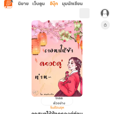
ข้ามไปยังเนื้อหาหลัก
นิยาย
เว็บตูน
อีบุ๊ก
มุมนักเขียน
โหลด
วาสนา
ตัวอย่าง
ให้
จีนย้อนยุค
ข้า