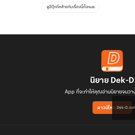
ดูอีบุ๊กที่คล้ายกับเรื่องนี้ทั้งหมด
นิยาย Dek-D
App ที่จะทำให้คุณอ่านนิยายจนวาง
Dek-D.com ใช
ดาวน์โหลดแอป