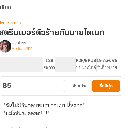
เขียน
รักหวานแหวว
สตรีมเมอร์ตัวร้ายกับนายโดเนท
นามปากกา
Merliah2911
รื่อง
สตรี
ม
20.3K
119
128
PG ทั่วไป
PDF/EPUB
19 ก.พ. 68
เม
จำนวนคำ
จำนวนหน้า (A5)
ยอดวิว
ระดับเนื้อหา
ประเภทไฟล์
วันที่วางขาย
อร์
ตัว
ร้าย
85
ตัวอย่าง
ซื้ออีบุ๊ก
กับ
นาย
โด
“ฉันไม่มีวันชอบหมอปากแบบนี้หรอก”
เนท