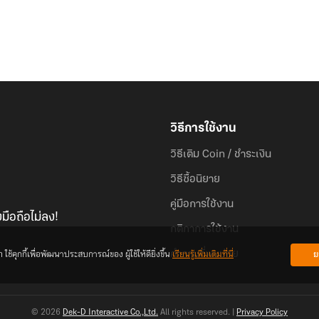
วิธีการใช้งาน
วิธีเติม Coin / ชำระเงิน
วิธีซื้อนิยาย
คู่มือการใช้งาน
มือถือไม่ลง!
กติกาการใช้งาน
้คุกกี้เพื่อพัฒนาประสบการณ์ของ ผู้ใช้ให้ดียิ่งขึ้น
เรียนรู้เพิ่มเติมที่นี่
ย
คำถามที่พบบ่อย
© 2026
Dek-D Interactive Co.,Ltd.
All rights reserved. |
Privacy Policy