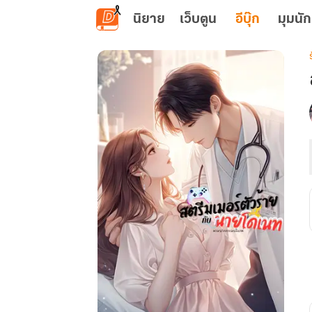
ข้ามไปยังเนื้อหาหลัก
นิยาย
เว็บตูน
อีบุ๊ก
มุมนัก
เ