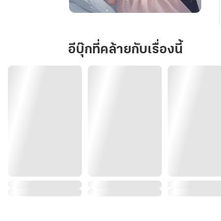
สตรี
ม
เม
อีบุ๊กที่คล้ายกับเรื่องนี้
อร์
ตัว
ร้าย
กับ
นาย
โด
เนท