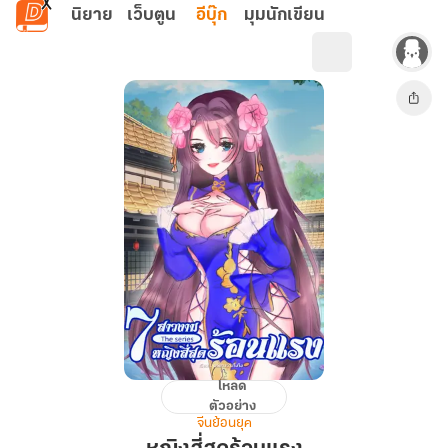
ข้ามไปยังเนื้อหาหลัก
นิยาย
เว็บตูน
อีบุ๊ก
มุมนักเขียน
โหลด
หญิง
ตัวอย่าง
สี่
จีนย้อนยุค
สุด