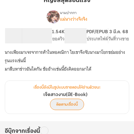
หญิงสี่สุดร้อนแรง
ร้อน
แรง
นามปากกา
แม่นางว่างจิงจิง
เรื่อง
เจ็ด
สาว
13.56K
63
1.54K
PG ทั่วไป
PDF/EPUB
3 มี.ค. 68
งาม(มีE-
จำนวนคำ
จำนวนหน้า (A5)
ยอดวิว
ระดับเนื้อหา
ประเภทไฟล์
วันที่วางขาย
Book)
นางเพียงมาเจรจาการค้าในหอคณิกา ไยเขาจึงจับนางมาโยกขย่มอย่าง
รุนแรงเช่นนี้
เรื่องนี้ยังมีในรูปแบบรายตอนให้อ่านด้วยนะ
เจ็ดสาวงาม(มีE-Book)
ติดตามเรื่องนี้
อีบุ๊กจากเรื่องนี้