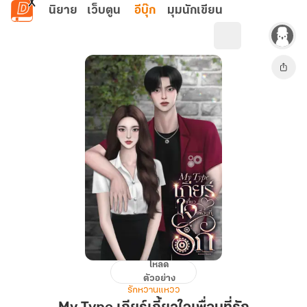
ข้ามไปยังเนื้อหาหลัก
นิยาย
เว็บตูน
อีบุ๊ก
มุมนักเขียน
โหลด
My
ตัวอย่าง
Type
รักหวานแหวว
เกียร์