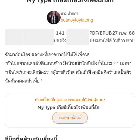
My Type เกียร์เกี้ยวใจเพื่อนที่รัก
เกี้ยว
ใจ
นามปากกา
buanoyloylalong
My
เพื่อน
เรื่อง
Type
ที่รัก
เกียร์
59.51K
353
141
PG ทั่วไป
PDF/EPUB
27 ก.พ. 68
เกี้ยว
จำนวนคำ
จำนวนหน้า (A5)
ยอดวิว
ระดับเนื้อหา
ประเภทไฟล์
วันที่วางขาย
ใจ
เพื่อน
รักมาก่อนใคร สถานะที่เขาอยากได้ไม่ใช่เพื่อน!
ที่รัก
“ถ้าไม่อยากแดกส้นตีนแทนข้าว มึงห้ามเข้าใกล้แป้งร่ำในระยะ 1 เมตร”
“เมื่อไหร่แกจะเลิกขัดขวางผู้ชายที่เข้าหาฉันสักที คนอื่นคิดว่าแกเป็นผัว
ฉันกันหมดแล้วเนี่ย!”
เรื่องนี้ยังมีในรูปแบบรายตอนให้อ่านด้วยนะ
My Type เกียร์เกี้ยวใจเพื่อนที่รัก
ติดตามเรื่องนี้
อีบุ๊กที่คล้ายกับเรื่องนี้