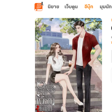
ข้ามไปยังเนื้อหาหลัก
นิยาย
เว็บตูน
อีบุ๊ก
มุมนัก
เ