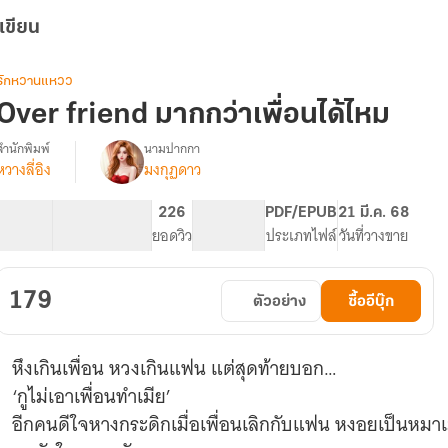
เขียน
รักหวานแหวว
Over friend มากกว่าเพื่อนได้ไหม
สำนักพิมพ์
นามปากกา
หวางลี่อิง
มงกุฏดาว
Over
รื่อง
friend
มากกว่า
53.05K
326
226
PG ทั่วไป
PDF/EPUB
21 มี.ค. 68
เพื่อน
จำนวนคำ
จำนวนหน้า (A5)
ยอดวิว
ระดับเนื้อหา
ประเภทไฟล์
วันที่วางขาย
ได้
ไหม
179
ตัวอย่าง
ซื้ออีบุ๊ก
หึงเกินเพื่อน หวงเกินแฟน แต่สุดท้ายบอก…
‘กูไม่เอาเพื่อนทำเมีย’
อีกคนดีใจหางกระดิกเมื่อเพื่อนเลิกกับแฟน หงอยเป็นหมาเ