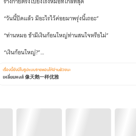
ร่างกายตรงไปยังโรงหมอที่ใกล้ที่สุด
“วันนี้ปิดแล้ว มีอะไรไว้ค่อยมาพรุ่งนี้เถอะ”
“ท่านหมอ ข้ามีเงินก้อนใหญ่ท่านสนใจหรือไม่”
“เงินก้อนใหญ่?”
"ข้าเพิ่งร่วมหอกับคนผู้หนึ่งมา หากท่านขับยาห้ามครรภ์แล้ว
เรื่องนี้ยังมีในรูปแบบรายตอนให้อ่านด้วยนะ
ครรภ์ได้ รับรองว่าข้าจะตอบแทนท่านอีกเป็นเท่าตัว”
เหลี่ยมหงส์ 像天鹅一样优雅
“ตอบแทนเท่าตัวงั้นหรือ แม่นางน้อยเจ้ามาหาถูกคนแล้ว 
นิยายขนาดกลาง ไม่ยาวมาก