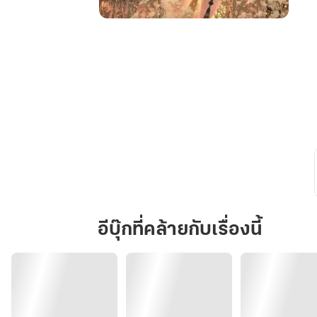
เหลี่ยม
หงส์
像
天
鹅
一
样
优
雅
อีบุ๊กที่คล้ายกับเรื่องนี้