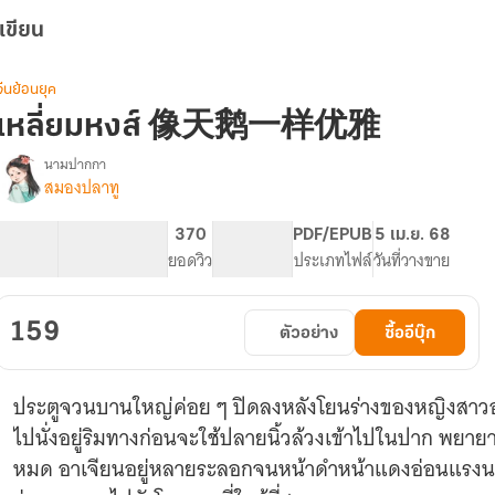
เขียน
จีนย้อนยุค
เหลี่ยมหงส์ 像天鹅一样优雅
นามปากกา
สมองปลาทู
รื่อง
เหลี่ยม
หงส์
53.42K
348
370
PG ทั่วไป
PDF/EPUB
5 เม.ย. 68
像
จำนวนคำ
จำนวนหน้า (A5)
ยอดวิว
ระดับเนื้อหา
ประเภทไฟล์
วันที่วางขาย
天
鹅
一
159
ตัวอย่าง
ซื้ออีบุ๊ก
样
优
雅
ประตูจวนบานใหญ่ค่อย ๆ ปิดลงหลังโยนร่างของหญิงสาวออก
ไปนั่งอยู่ริมทางก่อนจะใช้ปลายนิ้วล้วงเข้าไปในปาก พยา
หมด อาเจียนอยู่หลายระลอกจนหน้าดำหน้าแดงอ่อนแรงนางก็