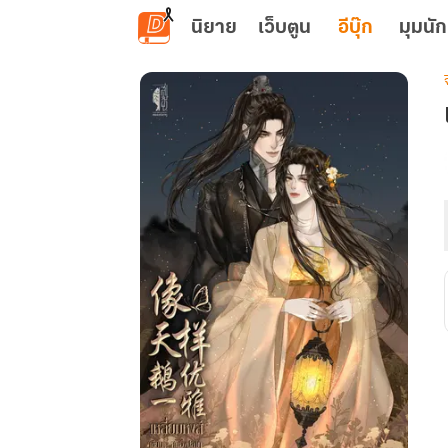
ข้ามไปยังเนื้อหาหลัก
นิยาย
เว็บตูน
อีบุ๊ก
มุมนัก
เ