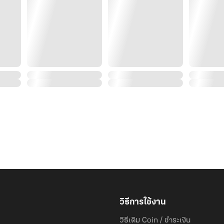
สุขนิยม อ่านง่าย ไม่มีปมซับซ้อน
ปล.เรื่องนี้มีฉาก NC แค่ตอนจบนิดเดียวนะคะ ไม่เหมาะสำ
วิธีการใช้งาน
วิธีเติม Coin / ชำระเงิน