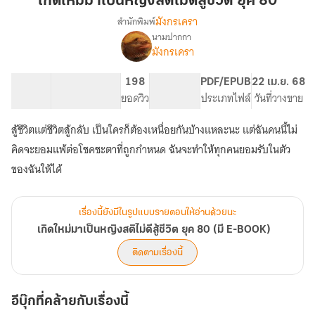
เกิดใหม่มาเป็นหญิงสติไม่ดีสู้ชีวิต ยุค 80
เป็น
มังกรเครา
สำนักพิมพ์
หญิง
นามปากกา
เรื่อง
สติ
มังกรเครา
เกิด
ไม่
ใหม่
ดี
มา
29.21K
244
198
PG ทั่วไป
PDF/EPUB
22 เม.ย. 68
สู้
เป็น
จำนวนคำ
จำนวนหน้า (A5)
ยอดวิว
ระดับเนื้อหา
ประเภทไฟล์
วันที่วางขาย
หญิง
ชีวิต
สติ
สู้ชีวิตแต่ชีวิตสู้กลับ เป็นใครก็ต้องเหนื่อยกันบ้างแหละนะ แต่ฉันคนนี้ไม่
ยุค
ไม่
80
คิดจะยอมแพ้ต่อโชคชะตาที่ถูกกำหนด ฉันจะทำให้ทุกคนยอมรับในตัว
ดี
สู้
ของฉันให้ได้
ชีวิต
ยุค
80
เรื่องนี้ยังมีในรูปแบบรายตอนให้อ่านด้วยนะ
(มี
เกิดใหม่มาเป็นหญิงสติไม่ดีสู้ชีวิต ยุค 80 (มี E-BOOK)
E-
BOOK)
ติดตามเรื่องนี้
อีบุ๊กที่คล้ายกับเรื่องนี้