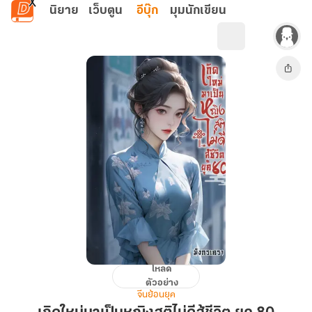
ข้ามไปยังเนื้อหาหลัก
นิยาย
เว็บตูน
อีบุ๊ก
มุมนักเขียน
โหลด
เกิด
ตัวอย่าง
ใหม่
จีนย้อนยุค
มา