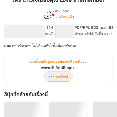
เพราะหัวใจไม่ลืมคุณ Love's remember
ลืม
คุณ
นามปากกา
วาณี แว่นฟ้า
เรื่อง
Love's
เพราะ
remember
หัวใจ
120.5K
608
116
PG ทั่วไป
PDF/EPUB
23 เม.ย. 68
ไม่
จำนวนคำ
จำนวนหน้า (A5)
ยอดวิว
ระดับเนื้อหา
ประเภทไฟล์
วันที่วางขาย
ลืม
คุณ
สมองของฉันจดจำไม่ได้ แต่หัวใจไม่ลืมว่ารักคุณ
เรื่องนี้ยังมีในรูปแบบรายตอนให้อ่านด้วยนะ
เพราะหัวใจไม่ลืมคุณ
ติดตามเรื่องนี้
อีบุ๊กที่คล้ายกับเรื่องนี้