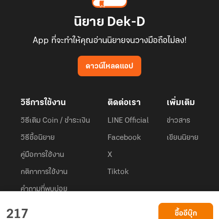
นิยาย Dek-D
App ที่จะทำให้คุณอ่านนิยายจนวางมือถือไม่ลง!
ดาวน์โหลดแอป
วิธีการใช้งาน
ติดต่อเรา
เพิ่มเติม
วิธีเติม Coin / ชำระเงิน
LINE Official
ข่าวสาร
วิธีซื้อนิยาย
Facebook
เขียนนิยาย
คู่มือการใช้งาน
X
กติกาการใช้งาน
Tiktok
คำถามที่พบบ่อย
Dek-D.com ใช้คุกกี้เพื่อพัฒนาประสบการณ์ของ ผู้ใช้ให้ดียิ่งขึ้น
217
ซื้ออีบุ๊ก
ยอมรับ