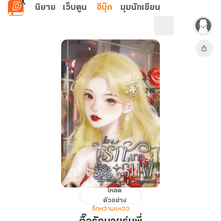
ข้ามไปยังเนื้อหาหลัก
นิยาย
เว็บตูน
อีบุ๊ก
มุมนักเขียน
โหลด
ตื๊อ
ตัวอย่าง
รัก
รักหวานแหวว
นาย