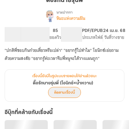
ตื๊อรักนายรุ่นพี่
รุ่น
พี่
นามปากกา
หิมะแห่งความฝัน
เรื่อง
ตื๊อ
รัก
52.51K
284
85
PG ทั่วไป
PDF/EPUB
24 เม.ย. 68
นาย
จำนวนคำ
จำนวนหน้า (A5)
ยอดวิว
ระดับเนื้อหา
ประเภทไฟล์
วันที่วางขาย
รุ่น
พี่
"ปกติพี่ชอบกินก๋วยเตี๋ยวหรือเปล่า" "อยากรู้ไปทำไม" โอนิกซ์เอ่ยถาม
(โอนิกซ์×น้ำ
หวาน)
ด้วยความสงสัย "อยากรู้ค่ะเวลาจีบพี่หนูจะได้วางแผนถูก"
เรื่องนี้ยังมีในรูปแบบรายตอนให้อ่านด้วยนะ
ตื๊อรักนายรุ่นพี่ (โอนิกซ์×น้ำหวาน)
ติดตามเรื่องนี้
อีบุ๊กที่คล้ายกับเรื่องนี้