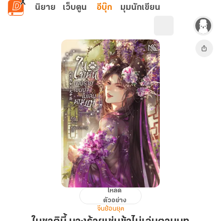
ข้ามไปยังเนื้อหาหลัก
นิยาย
เว็บตูน
อีบุ๊ก
มุมนักเขียน
โหลด
ใน
ตัวอย่าง
ชาติ
จีนย้อนยุค
นี้