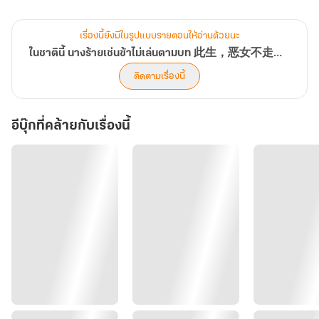
วางไว้ ได้เข้าใจทุกอย่างก็เป็นตอนที่ประตูปรโลกเปิดรับอยู่ตรงหน้า
เรื่องนี้ยังมีในรูปแบบรายตอนให้อ่านด้วยนะ
แต่คล้ายดั่งสวรรค์เวทนา จึงส่งให้นางหวนกลับมาก่อนที่ทุกอย่างจะเริ่ม
ในชาตินี้ นางร้ายเช่นข้าไม่เล่นตามบท 此生，恶女不走老路
ต้นขึ้น
ติดตามเรื่องนี้
ในชีวิตที่สอง ซุนหรงหนิงเข้าใจแล้วว่าความรักที่ตนเคยโหยหาล้วนเป็น
อีบุ๊กที่คล้ายกับเรื่องนี้
แค่มายา
หวนคืนครานี้ นางยินยอมเป็นนางร้ายตามบทบาทที่พวกเขาขีดเขียนเอา
ไว้ให้
ทว่ามันจะไม่เหมือนเดิมอีกต่อไป
ทั้งพี่สาวจอมปลอม คู่หมั้นเลวทราม บิดามารดาที่หมางเมิน รวมถึงคนชั่ว
ที่เคลื่อนไหวอยู่ในเงาอย่างขลาดเขลา
นางจะดึงพวกมันขึ้นไปยังจุดที่สูงที่สุด และจะฉุดพวกมันลงสู่ปรโลกที่