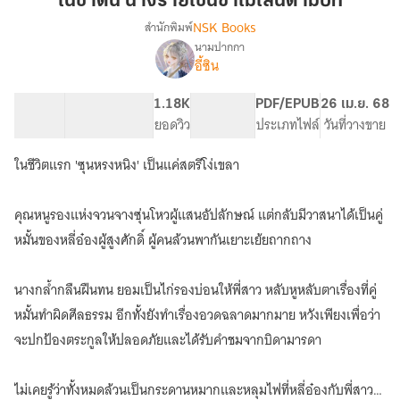
ในชาตินี้ นางร้ายเช่นข้าไม่เล่นตามบท
นาง
NSK Books
สำนักพิมพ์
ร้าย
นามปากกา
เรื่อง
เช่น
อี้ซิน
ใน
ข้า
ชาติ
ไม่
นี้
69.05K
285
1.18K
PG ทั่วไป
PDF/EPUB
26 เม.ย. 68
เล่น
นาง
จำนวนคำ
จำนวนหน้า (A5)
ยอดวิว
ระดับเนื้อหา
ประเภทไฟล์
วันที่วางขาย
ร้าย
ตาม
เช่น
ในชีวิตแรก 'ซุนหรงหนิง' เป็นแค่สตรีโง่เขลา
บท
ข้า
ไม่
เล่น
คุณหนูรองแห่งจวนจางซุ่นโหวผู้แสนอัปลักษณ์ แต่กลับมีวาสนาได้เป็นคู่
ตาม
หมั้นของหลี่อ๋องผู้สูงศักดิ์ ผู้คนล้วนพากันเยาะเย้ยถากถาง
บท
此
生，
นางกล้ำกลืนฝืนทน ยอมเป็นไก่รองบ่อนให้พี่สาว หลับหูหลับตาเรื่องที่คู่
恶
หมั้นทำผิดศีลธรรม อีกทั้งยังทำเรื่องอวดฉลาดมากมาย หวังเพียงเพื่อว่า
女
不
จะปกป้องตระกูลให้ปลอดภัยและได้รับคำชมจากบิดามารดา
走
老
ไม่เคยรู้ว่าทั้งหมดล้วนเป็นกระดานหมากและหลุมไฟที่หลี่อ๋องกับพี่สาว
路