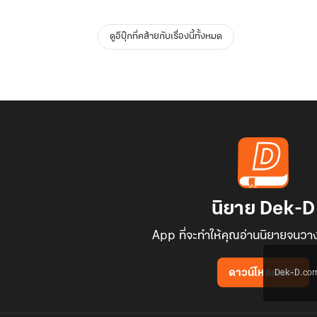
ดูอีบุ๊กที่คล้ายกับเรื่องนี้ทั้งหมด
นิยาย Dek-D
App ที่จะทำให้คุณอ่านนิยายจนวาง
Dek-D.com ใช
ดาวน์โหลดแอป