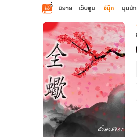
ข้ามไปยังเนื้อหาหลัก
นิยาย
เว็บตูน
อีบุ๊ก
มุมนัก
เ