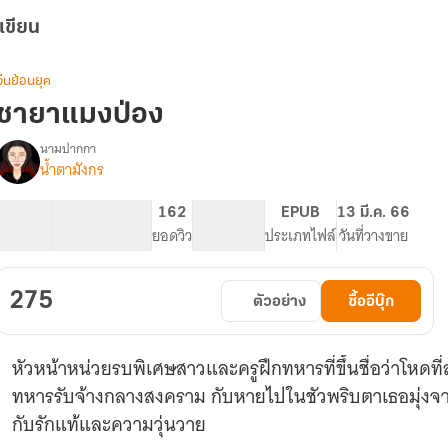
เขียน
จีนย้อนยุค
ชายาแมงป่อง
นามปากกา
น้ำตามังกร
รื่อง
ชายา
แมงป่อง
99.72K
463
162
NC 18
EPUB
13 มี.ค. 66
จำนวนคำ
จำนวนหน้า (A5)
ยอดวิว
ระดับเนื้อหา
ประเภทไฟล์
วันที่วางขาย
275
ตัวอย่าง
ซื้ออีบุ๊ก
หัวหน้าหน่วยรบพิเศษสาวและครูฝึกทหารที่ขึ้นชื่อว่าโหดที่ส
ทหารรับจ้างกลางสงคราม กับหายไปในชัวพริบตาเธอมุ่งจา
กับรักแท้และความวุ่นวาย