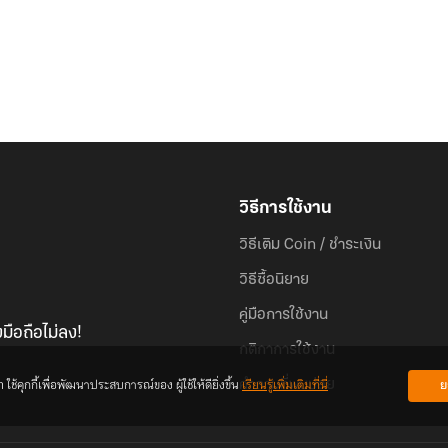
วิธีการใช้งาน
วิธีเติม Coin / ชำระเงิน
วิธีซื้อนิยาย
คู่มือการใช้งาน
มือถือไม่ลง!
กติกาการใช้งาน
้คุกกี้เพื่อพัฒนาประสบการณ์ของ ผู้ใช้ให้ดียิ่งขึ้น
เรียนรู้เพิ่มเติมที่นี่
ย
คำถามที่พบบ่อย