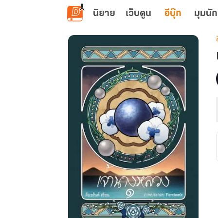
ข้ามไปยังเนื้อหาหลัก
นิยาย
เว็บตูน
อีบุ๊ก
มุมนัก
เ