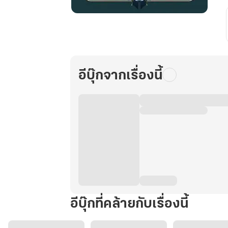
เจ้า
นาง
หลวง
เล่ม
๑
อีบุ๊กจากเรื่องนี้
อีบุ๊กที่คล้ายกับเรื่องนี้