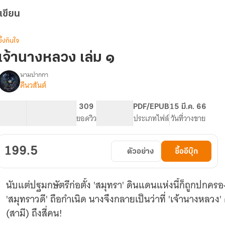
เขียน
ซึ้งกินใจ
เจ้านางหลวง เล่ม ๑
นามปากกา
คืนวสันต์
รื่อง
เจ้า
นาง
123.5K
394
309
PG ทั่วไป
PDF/EPUB
15 มี.ค. 66
หลวง
จำนวนคำ
จำนวนหน้า (A5)
ยอดวิว
ระดับเนื้อหา
ประเภทไฟล์
วันที่วางขาย
199.5
ตัวอย่าง
ซื้ออีบุ๊ก
นับแต่ปฐมกษัตรีก่อตั้ง 'สมุทรา' ดินแดนแห่งนี้ก็ถูกปก
'สมุทราวดี' ถือกำเนิด นางจึงกลายเป็นว่าที่ 'เจ้านางหล
(สามี) ถึงสี่คน!