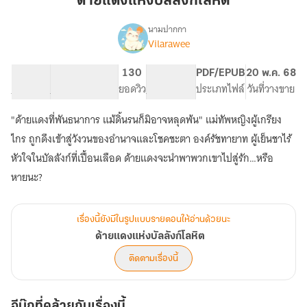
ด้ายแดงแห่งบัลลังก์โลหิต
บัลลังก์
โลหิต
นามปากกา
Vilarawee
เรื่อง
ด้าย
แดง
29.75K
262
130
PG ทั่วไป
PDF/EPUB
20 พ.ค. 68
แห่ง
จำนวนคำ
จำนวนหน้า (A5)
ยอดวิว
ระดับเนื้อหา
ประเภทไฟล์
วันที่วางขาย
บัลลังก์
โลหิต
"ด้ายแดงที่พันธนาการ แม้ดิ้นรนก็มิอาจหลุดพ้น" แม่ทัพหญิงผู้เกรียง
ไกร ถูกดึงเข้าสู่วังวนของอำนาจและโชคชะตา องค์รัชทายาท ผู้เย็นชาไร้
หัวใจในบัลลังก์ที่เปื้อนเลือด ด้ายแดงจะนำพาพวกเขาไปสู่รัก…หรือ
หายนะ?
เรื่องนี้ยังมีในรูปแบบรายตอนให้อ่านด้วยนะ
ด้ายแดงแห่งบัลลังก์โลหิต
ติดตามเรื่องนี้
อีบุ๊กที่คล้ายกับเรื่องนี้