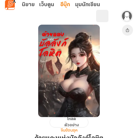
ข้ามไปยังเนื้อหาหลัก
นิยาย
เว็บตูน
อีบุ๊ก
มุมนักเขียน
โหลด
ด้าย
ตัวอย่าง
แดง
จีนย้อนยุค
แห่ง