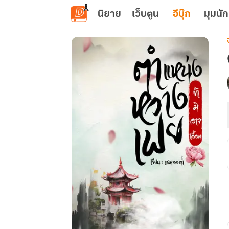
ข้ามไปยังเนื้อหาหลัก
นิยาย
เว็บตูน
อีบุ๊ก
มุมนัก
เ