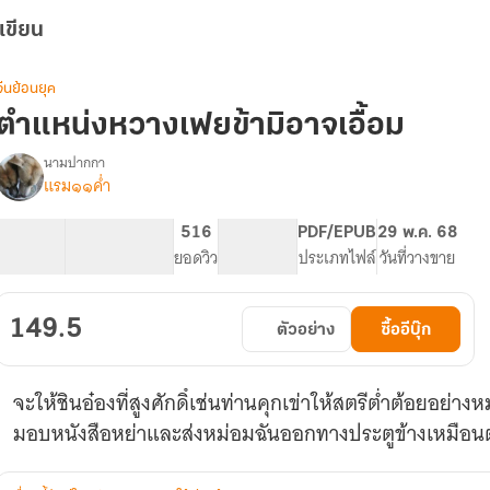
เขียน
จีนย้อนยุค
ตำแหน่งหวางเฟยข้ามิอาจเอื้อม
นามปากกา
แรม๑๑ค่ำ
รื่อง
ตำ
แหน่
109.44K
365
516
PG ทั่วไป
PDF/EPUB
29 พ.ค. 68
ง
จำนวนคำ
จำนวนหน้า (A5)
ยอดวิว
ระดับเนื้อหา
ประเภทไฟล์
วันที่วางขาย
หวา
งเฟย
ข้า
149.5
ตัวอย่าง
ซื้ออีบุ๊ก
มิ
อาจ
เอื้อม
จะให้ชินอ๋องที่สูงศักดิ์เช่นท่านคุกเข่าให้สตรีต่ำต้อยอย่า
(E-
book)
มอบหนังสือหย่าและส่งหม่อมฉันออกทางประตูข้างเหมือนต
อ่าน
ฟรี
จนจบ