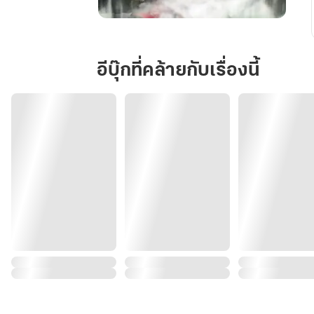
ตำ
แหน่
ง
อีบุ๊กที่คล้ายกับเรื่องนี้
หวา
งเฟย
ข้า
มิ
อาจ
เอื้อม