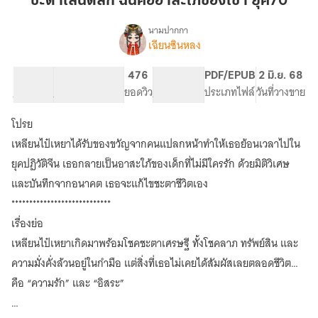
ชะตาเล่นตลก ฉันคืออาสะใภ้ของเขา ยุค70
ฉัน
คือ
นามปากกา
เฉียนซินหลง
เรื่อง
อา
ชะตา
สะใภ้
เล่น
40.44K
217
476
PG ทั่วไป
PDF/EPUB
2 มิ.ย. 68
ของ
ตลก
จำนวนคำ
จำนวนหน้า (A5)
ยอดวิว
ระดับเนื้อหา
ประเภทไฟล์
วันที่วางขาย
เขา
ฉัน
คือ
ยุค70
โปรย
อา
สะใภ้
เหลียนไป๋เหยาได้รับของขวัญจากคนแปลกหน้าทำให้เธอย้อนเวลาไปใน
ของ
ยุคปฏิวัติจีน เธอกลายเป็นอาสะใภ้ของเด็กที่ไม่มีใครรัก ด้วยมิติวิเศษ
เขา
และบันทึกจากอนาคต เธอจะแก้ไขชะตาชีวิตเอง
ยุค70
****************************
เรื่องย่อ
เหลียนไป๋เหยาเกิดมาพร้อมโชคชะตาเศรษฐี ทั้งโชคลาภ ทรัพย์สิน และ
ความมั่งคั่งล้วนอยู่ในกำมือ แต่สิ่งที่เธอไม่เคยได้สัมผัสเลยตลอดชีวิต…
คือ “ความรัก” และ “อิสระ”