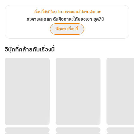
ในช่วงชีวิตที่หมดหวัง เธอได้พบกับประธานมูลนิธิการกุศลที่ตั้งใจบริจาค
ให้ ก่อนจากกันเขาได้มอบแหวนดอกบัวและสมุดบันทึกไว้ให้ของขวัญที่
เรื่องนี้ยังมีในรูปแบบรายตอนให้อ่านด้วยนะ
เปลี่ยนชะตาชีวิตของเธอไปตลอด
ชะตาเล่นตลก ฉันคืออาสะใภ้ของเขา ยุค70
ติดตามเรื่องนี้
คุณหนูเหลียนได้ย้อนเวลาสู่ยุค 70 ช่วงปฏิวัติวัฒนธรรม ด้วย
ประสบการณ์จากการอ่านนิยายทะลุมิติจำนวนมาก เธอมั่นใจว่าตัวเองน่า
อีบุ๊กที่คล้ายกับเรื่องนี้
จะได้กลายเป็นภรรยาของเจ้าของสมุดบันทึก
แต่โชคชะตากลับเล่นตลก…เธอกลายเป็น “อาสะใภ้” ของเขาแทน! แถม
ร่างเดิมในโลกใหม่นี้ยังเป็นลูกสะใภ้ที่ไม่ได้รับความรักจากสามี ถูก
ครอบครัวสามีรังแกจนบาดเจ็บ
เธอเกือบคิดว่านี่คือการลงโทษมากกว่าของขวัญ จนกระทั่ง…ความทรง
จำอีกครึ่งหนึ่งได้กลับคืนมา และเปิดเผยถึงจุดจบอันน่าเศร้าของชายผู้
กลายเป็นสามีและหลานชายของสามีซึ่งในอนาคตซึ่งเขาจะเป็นเจ้าของ
มูลนิธิที่ช่วยเหลือเด็กด้อยโอกาสมากมาย