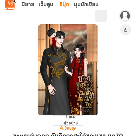
ข้ามไปยังเนื้อหาหลัก
นิยาย
เว็บตูน
อีบุ๊ก
มุมนักเขียน
โหลด
ชะตา
ตัวอย่าง
เล่น
จีนย้อนยุค
ตลก