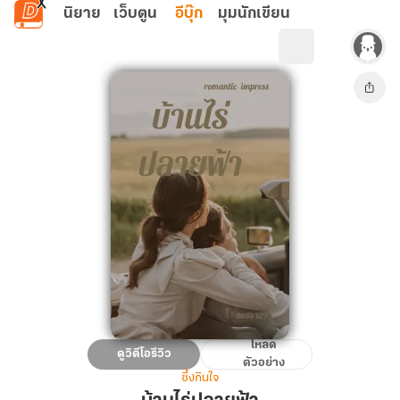
ข้ามไปยังเนื้อหาหลัก
นิยาย
เว็บตูน
อีบุ๊ก
มุมนักเขียน
โหลด
บ้านไร่
ดูวิดีโอรีวิว
ตัวอย่าง
ปลาย
ซึ้งกินใจ
ฟ้า