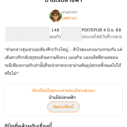
บ้านไร่ปลายฟ้า
นามปากกา
เพชราภา
เรื่อง
บ้านไร่
ปลาย
17.09K
141
148
PG ทั่วไป
PDF/EPUB
4 มิ.ย. 68
ฟ้า
จำนวนคำ
จำนวนหน้า (A5)
ยอดวิว
ระดับเนื้อหา
ประเภทไฟล์
วันที่วางขาย
"ท่ามกลางขุนเขาและท้องฟ้ากว้างใหญ่... หัวใจสองดวงมาบรรจบกัน แต่
เส้นทางรักกลับขรุขระด้วยความหึงหวง แผนร้าย และอดีตที่ตามหลอน
จะมีเพียงความรักเท่านั้นที่จะนำพาพวกเขาผ่านพ้นอุปสรรคทั้งหมดไปได้
หรือไม่?"
เรื่องนี้ยังมีในรูปแบบรายตอนให้อ่านด้วยนะ
บ้านไร่ปลายฟ้า
ติดตามเรื่องนี้
อีบุ๊กที่คล้ายกับเรื่องนี้