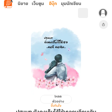
ข้ามไปยังเนื้อหาหลัก
นิยาย
เว็บตูน
อีบุ๊ก
มุมนักเขียน
โหลด
ปฐม
ตัวอย่าง
บท
ซึ้งกินใจ
ยัง