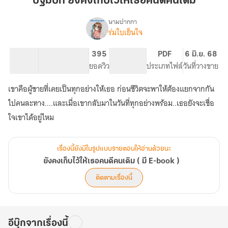
ปฐมบท ยังคงเก็บไว้ให้เธอคนดีคนเดิม
คง
เก็บ
นามปากกา
ร่มใบเย็นใจ
เรื่อง
ไว้
ยัง
ให้
คง
14.06K
103
395
PG ทั่วไป
PDF
6 มิ.ย. 68
เธอ
เก็บ
จำนวนคำ
จำนวนหน้า (A5)
ยอดวิว
ระดับเนื้อหา
ประเภทไฟล์
วันที่วางขาย
คน
ไว้
ให้
ดี
เขาคือผู้ชายที่เคยเป็นทุกอย่างให้เธอ ก่อนชีวิตจะพาให้ต้องแยกจากกัน
เธอ
คน
คน
ไปคนละทาง....และเมื่อเขากลับมาในวันที่ทุกอย่างพร้อม..เธอยังจะเชื่อ
เดิม
ดี
ใจเขาได้อยู่ไหม
คน
เดิม
(
เรื่องนี้ยังมีในรูปแบบรายตอนให้อ่านด้วยนะ
มี
E-
ยังคงเก็บไว้ให้เธอคนดีคนเดิม ( มี E-book )
book
ติดตามเรื่องนี้
)
อีบุ๊กจากเรื่องนี้