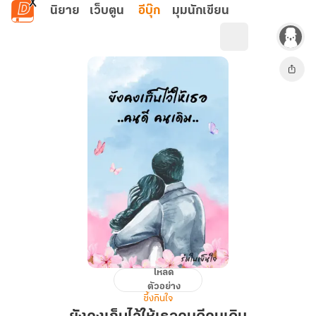
ข้ามไปยังเนื้อหาหลัก
นิยาย
เว็บตูน
อีบุ๊ก
มุมนักเขียน
โหลด
ยัง
ตัวอย่าง
คง
ซึ้งกินใจ
เก็บ