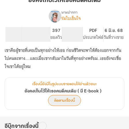
ยังคงเก็บไว้ให้เธอคนดีคนเดิม
ไว้
ให้
นามปากกา
ร่มใบเย็นใจ
เรื่อง
เธอ
ยัง
คน
คง
53.12K
385
397
PG ทั่วไป
PDF
6 มิ.ย. 68
ดี
เก็บ
จำนวนคำ
จำนวนหน้า (A5)
ยอดวิว
ระดับเนื้อหา
ประเภทไฟล์
วันที่วางขาย
คน
ไว้
ให้
เดิม
เขาคือผู้ชายที่เคยเป็นทุกอย่างให้เธอ ก่อนชีวิตจะพาให้ต้องแยกจากกัน
เธอ
คน
ไปคนละทาง....และเมื่อเขากลับมาในวันที่ทุกอย่างพร้อม..เธอยังจะเชื่อ
ดี
ใจเขาได้อยู่ไหม
คน
เดิม
(
เรื่องนี้ยังมีในรูปแบบรายตอนให้อ่านด้วยนะ
มี
E-
ยังคงเก็บไว้ให้เธอคนดีคนเดิม ( มี E-book )
book
ติดตามเรื่องนี้
)
อีบุ๊กจากเรื่องนี้