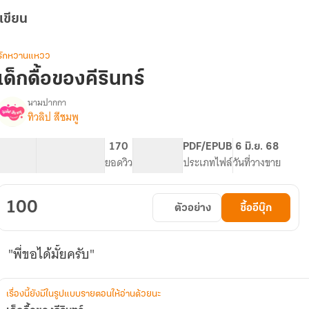
เขียน
รักหวานแหวว
เด็กดื้อของคีรินทร์
นามปากกา
ทิวลิป สีชมพู
รื่อง
เด็ก
ดื้อ
27.19K
195
170
PG ทั่วไป
PDF/EPUB
6 มิ.ย. 68
ของ
จำนวนคำ
จำนวนหน้า (A5)
ยอดวิว
ระดับเนื้อหา
ประเภทไฟล์
วันที่วางขาย
คี
ิ
นทร์
100
ตัวอย่าง
ซื้ออีบุ๊ก
"พี่ขอได้มั้ยครับ"
เรื่องนี้ยังมีในรูปแบบรายตอนให้อ่านด้วยนะ