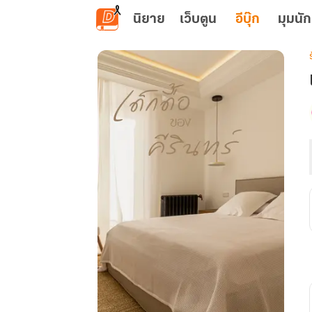
ข้ามไปยังเนื้อหาหลัก
นิยาย
เว็บตูน
อีบุ๊ก
มุมนัก
เ
ร