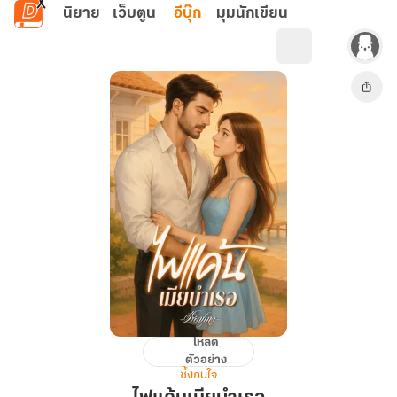
ข้ามไปยังเนื้อหาหลัก
นิยาย
เว็บตูน
อีบุ๊ก
มุมนักเขียน
โหลด
ไฟ
ตัวอย่าง
แค้น
ซึ้งกินใจ
เมีย