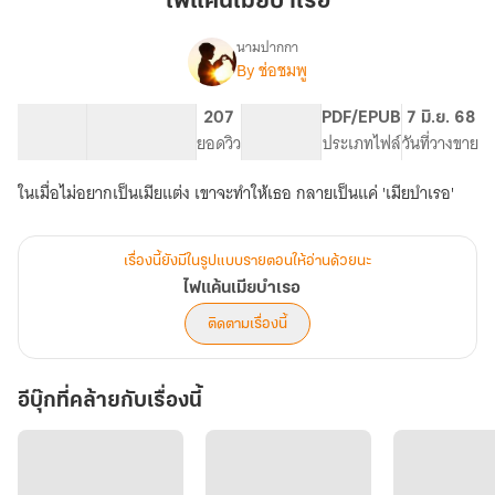
ไฟแค้นเมียบำเรอ
บำเรอ
นามปากกา
By ช่อชมพู
เรื่อง
ไฟ
แค้น
125.59K
615
207
PG ทั่วไป
PDF/EPUB
7 มิ.ย. 68
เมีย
จำนวนคำ
จำนวนหน้า (A5)
ยอดวิว
ระดับเนื้อหา
ประเภทไฟล์
วันที่วางขาย
บำเรอ
ในเมื่อไม่อยากเป็นเมียแต่ง เขาจะทำให้เธอ กลายเป็นแค่ 'เมียบำเรอ'
เรื่องนี้ยังมีในรูปแบบรายตอนให้อ่านด้วยนะ
ไฟแค้นเมียบำเรอ
ติดตามเรื่องนี้
อีบุ๊กที่คล้ายกับเรื่องนี้