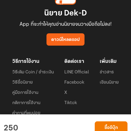
นิยาย Dek-D
App ที่จะทำให้คุณอ่านนิยายจนวางมือถือไม่ลง!
ดาวน์โหลดแอป
วิธีการใช้งาน
ติดต่อเรา
เพิ่มเติม
วิธีเติม Coin / ชำระเงิน
LINE Official
ข่าวสาร
วิธีซื้อนิยาย
Facebook
เขียนนิยาย
คู่มือการใช้งาน
X
กติกาการใช้งาน
Tiktok
คำถามที่พบบ่อย
Dek-D.com ใช้คุกกี้เพื่อพัฒนาประสบการณ์ของ ผู้ใช้ให้ดียิ่งขึ้น
250
ซื้ออีบุ๊ก
ยอมรับ