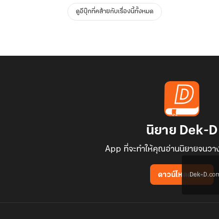
ดูอีบุ๊กที่คล้ายกับเรื่องนี้ทั้งหมด
นิยาย Dek-D
App ที่จะทำให้คุณอ่านนิยายจนวาง
Dek-D.com ใช
ดาวน์โหลดแอป