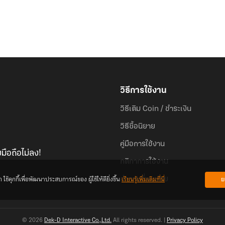
วิธีการใช้งาน
วิธีเติม Coin / ชำระเงิน
วิธีซื้อนิยาย
คู่มือการใช้งาน
มือถือไม่ลง!
กติกาการใช้งาน
้คุกกี้เพื่อพัฒนาประสบการณ์ของ ผู้ใช้ให้ดียิ่งขึ้น
เรียนรู้เพิ่มเติมที่นี่
ย
คำถามที่พบบ่อย
© 2026
Dek-D Interactive Co.,Ltd.
All rights reserved. |
Privacy Policy