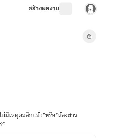
สร้างผลงาน
็ไม่มีเหตุผลอีกแล้ว”หรือ“น้องสาว
คร”