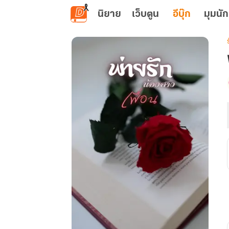
ข้ามไปยังเนื้อหาหลัก
นิยาย
เว็บตูน
อีบุ๊ก
มุมนัก
เ