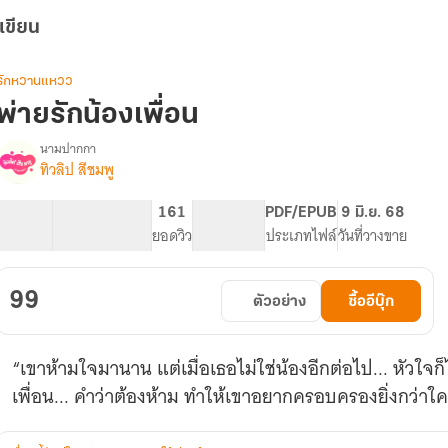
เขียน
รักหวานแหวว
พ่ายรักน้องเพื่อน
นามปากกา
ทิวลิป สีชมพู
รื่อง
พ่าย
รัก
36.9K
272
161
PG ทั่วไป
PDF/EPUB
9 มิ.ย. 68
น้อง
จำนวนคำ
จำนวนหน้า (A5)
ยอดวิว
ระดับเนื้อหา
ประเภทไฟล์
วันที่วางขาย
สาว
เพื่อน
99
ตัวอย่าง
ซื้ออีบุ๊ก
“เขาห้ามใจมานาน แต่เมื่อเธอไม่ใช่น้องอีกต่อไป... หัวใจก
เพื่อน... คำว่าต้องห้าม ทำให้เขาอยากครอบครองยิ่งกว่าใ