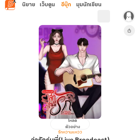
ข้ามไปยังเนื้อหาหลัก
นิยาย
เว็บตูน
อีบุ๊ก
มุมนักเขียน
โหลด
ล่า
ตัวอย่าง
รัก
รักหวานแหวว
รุ่น