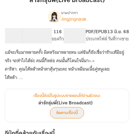
ล่ารักรุ่นพี่(Live Broadcast)
พี่(Live
Broadcast)
นามปากกา
Jingjingnarak
เรื่อง
ล่า
รัก
38.91K
280
116
PG ทั่วไป
PDF/EPUB
13 มิ.ย. 68
รุ่น
จำนวนคำ
จำนวนหน้า (A5)
ยอดวิว
ระดับเนื้อหา
ประเภทไฟล์
วันที่วางขาย
พี่(Live
Broadcast)
แม้จะเจ็บมาหลายครั้ง ผิดหวังมาหลายหน แต่ฉันก็ยังเชื่อว่ารักแท้มีอยู่
จริง จะทำไงได้ล่ะ คนนี้ก็หล่อ คนนั้นก็โดนใจนี่นา>⁠.⁠<
คาริสา: คุณใต้หล้าหน้าตาคุ้นๆนะคะ หน้าเหมือนเนื้อคู่หนูเลย
ใต้หล้า: ...
เรื่องนี้ยังมีในรูปแบบรายตอนให้อ่านด้วยนะ
ล่ารักรุ่นพี่(Live Broadcast)
ติดตามเรื่องนี้
อีบุ๊กที่คล้ายกับเรื่องนี้