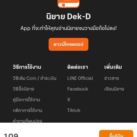
นิยาย Dek-D
App ที่จะทำให้คุณอ่านนิยายจนวางมือถือไม่ลง!
ดาวน์โหลดแอป
วิธีการใช้งาน
ติดต่อเรา
เพิ่มเติม
วิธีเติม Coin / ชำระเงิน
LINE Official
ข่าวสาร
วิธีซื้อนิยาย
Facebook
เขียนนิยาย
คู่มือการใช้งาน
X
กติกาการใช้งาน
Tiktok
คำถามที่พบบ่อย
Dek-D.com ใช้คุกกี้เพื่อพัฒนาประสบการณ์ของ ผู้ใช้ให้ดียิ่งขึ้น
ซื้ออีบุ๊ก