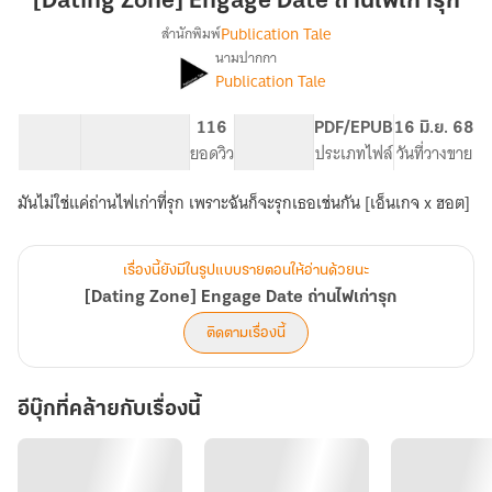
[Dating Zone] Engage Date ถ่านไฟเก่ารุก
Date
Publication Tale
สำนักพิมพ์
ถ่าน
นามปากกา
[Dating
เรื่อง
ไฟ
Publication Tale
Zone]
เก่า
Engage
รุก
11.2K
181
116
PG ทั่วไป
PDF/EPUB
16 มิ.ย. 68
Date
จำนวนคำ
จำนวนหน้า (A5)
ยอดวิว
ระดับเนื้อหา
ประเภทไฟล์
วันที่วางขาย
ถ่าน
ไฟ
เก่า
มันไม่ใช่แค่ถ่านไฟเก่าที่รุก เพราะฉันก็จะรุกเธอเช่นกัน [เอ็นเกจ x ฮอต]
รุก
เรื่องนี้ยังมีในรูปแบบรายตอนให้อ่านด้วยนะ
[Dating Zone] Engage Date ถ่านไฟเก่ารุก
ติดตามเรื่องนี้
อีบุ๊กที่คล้ายกับเรื่องนี้