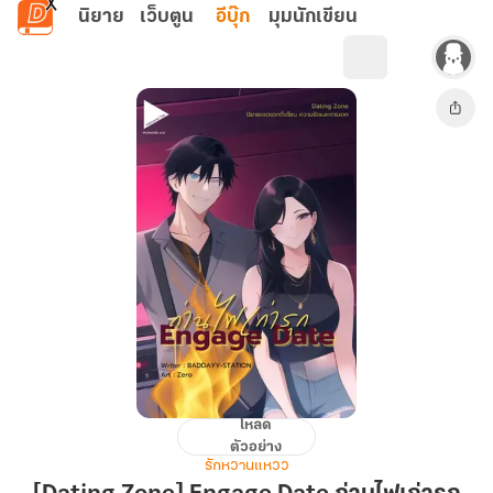
ข้ามไปยังเนื้อหาหลัก
นิยาย
เว็บตูน
อีบุ๊ก
มุมนักเขียน
โหลด
[Dating
ตัวอย่าง
Zone]
รักหวานแหวว
Engage