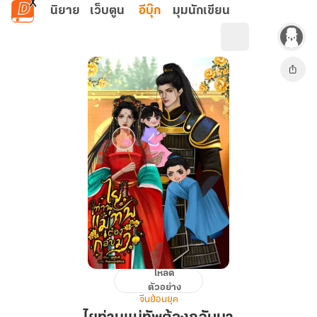
ข้ามไปยังเนื้อหาหลัก
นิยาย
เว็บตูน
อีบุ๊ก
มุมนักเขียน
โหลด
ไย
ตัวอย่าง
ท่าน
จีนย้อนยุค
แม่ทัพ