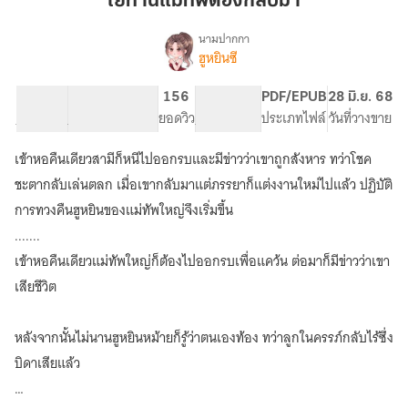
ไยท่านแม่ทัพต้องกลับมา
ต้อง
กลับ
นามปากกา
ฮูหยินซี
เรื่อง
มา
ไย
ท่าน
57.79K
372
156
PG ทั่วไป
PDF/EPUB
28 มิ.ย. 68
แม่ทัพ
จำนวนคำ
จำนวนหน้า (A5)
ยอดวิว
ระดับเนื้อหา
ประเภทไฟล์
วันที่วางขาย
ต้อง
กลับ
เข้าหอคืนเดียวสามีก็หนีไปออกรบและมีข่าวว่าเขาถูกสังหาร ทว่าโชค
มา
ชะตากลับเล่นตลก เมื่อเขากลับมาแต่ภรรยาก็แต่งงานใหม่ไปแล้ว ปฏิบัติ
การทวงคืนฮูหยินของแม่ทัพใหญ่จึงเริ่มขึ้น
.......
เข้าหอคืนเดียวแม่ทัพใหญ่ก็ต้องไปออกรบเพื่อแคว้น ต่อมาก็มีข่าวว่าเขา
เสียชีวิต
หลังจากนั้นไม่นานฮูหยินหม้ายก็รู้ว่าตนเองท้อง ทว่าลูกในครรภ์กลับไร้ซึ่ง
บิดาเสียแล้ว