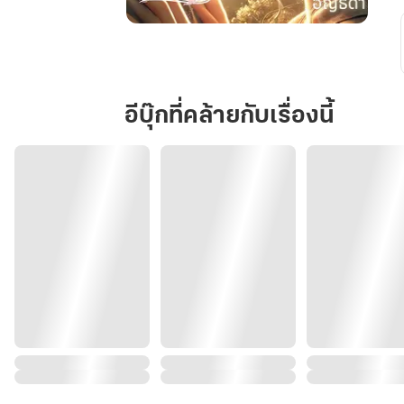
ใน
วัน
ที่
โลก
อีบุ๊กที่คล้ายกับเรื่องนี้
สั่น
ไหว
หัวใจ
ถึง
รู้
ว่า
รัก