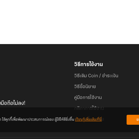
วิธีการใช้งาน
วิธีเติม Coin / ชำระเงิน
วิธีซื้อนิยาย
คู่มือการใช้งาน
มือถือไม่ลง!
กติกาการใช้งาน
้คุกกี้เพื่อพัฒนาประสบการณ์ของ ผู้ใช้ให้ดียิ่งขึ้น
เรียนรู้เพิ่มเติมที่นี่
ย
คำถามที่พบบ่อย