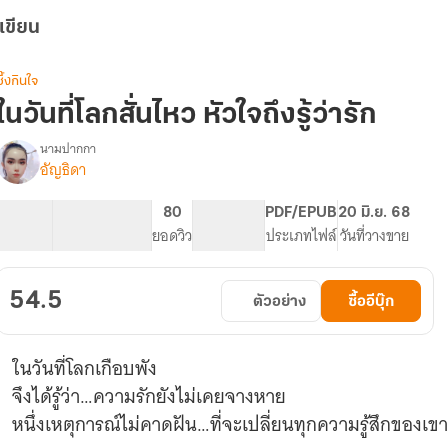
เขียน
ซึ้งกินใจ
ในวันที่โลกสั่นไหว หัวใจถึงรู้ว่ารัก
นามปากกา
ิอัญธิดา
รื่อง
ใน
วัน
11.96K
58
80
PG ทั่วไป
PDF/EPUB
20 มิ.ย. 68
ี่
จำนวนคำ
จำนวนหน้า (A5)
ยอดวิว
ระดับเนื้อหา
ประเภทไฟล์
วันที่วางขาย
โลก
สั่น
ไหว
54.5
ตัวอย่าง
ซื้ออีบุ๊ก
หัวใจ
ถึง
ู้
ในวันที่โลกเกือบพัง
ว่า
รัก
จึงได้รู้ว่า…ความรักยังไม่เคยจางหาย