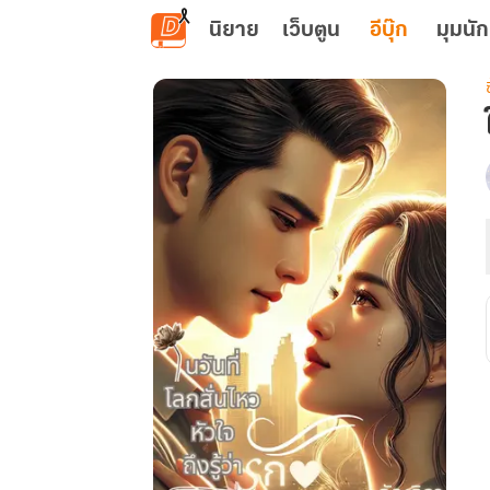
ข้ามไปยังเนื้อหาหลัก
นิยาย
เว็บตูน
อีบุ๊ก
มุมนัก
เ
ท
ร