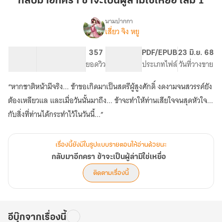
กลับมาอีกครา ข้าจะเป็นผู้ล่ามิใช่เหยื่อ เล่ม 1
ครา
ข้า
นามปากกา
เสี่ยว จิง หยู
เรื่อง
จะ
กลับ
เป็น
มา
51.24K
351
357
PG ทั่วไป
PDF/EPUB
23 มิ.ย. 68
ผู้
อีก
จำนวนคำ
จำนวนหน้า (A5)
ยอดวิว
ระดับเนื้อหา
ประเภทไฟล์
วันที่วางขาย
ล่า
ครา
ข้า
มิใช่
“หากชาติหน้ามีจริง... ข้าขอเกิดมาเป็นสตรีผู้สูงศักดิ์ งดงามจนสวรรค์ยัง
จะ
เหยื่อ
เป็น
ต้องเหลียวแล และเมื่อวันนั้นมาถึง... ข้าจะทำให้ท่านเสียใจจนสุดหัวใจ...
เล่ม
ผู้
กับสิ่งที่ท่านได้กระทำไว้ในวันนี้...”
1
ล่า
มิใช่
เหยื่อ
เรื่องนี้ยังมีในรูปแบบรายตอนให้อ่านด้วยนะ
กลับมาอีกครา ข้าจะเป็นผู้ล่ามิใช่เหยื่อ
ติดตามเรื่องนี้
อีบุ๊กจากเรื่องนี้