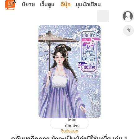
ข้ามไปยังเนื้อหาหลัก
นิยาย
เว็บตูน
อีบุ๊ก
มุมนักเขียน
โหลด
กลับ
ตัวอย่าง
มา
จีนย้อนยุค
อีก