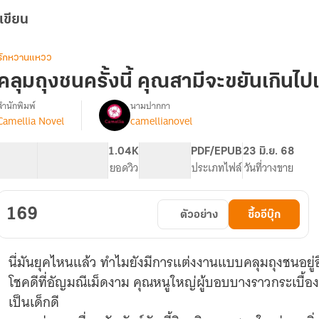
เขียน
รักหวานแหวว
คลุมถุงชนครั้งนี้ คุณสามีจะขยันเกินไปแ
สำนักพิมพ์
นามปากกา
Camellia Novel
camellianovel
รื่อง
คลุม
ถุง
66.71K
406
1.04K
PG ทั่วไป
PDF/EPUB
23 มิ.ย. 68
ชน
จำนวนคำ
จำนวนหน้า (A5)
ยอดวิว
ระดับเนื้อหา
ประเภทไฟล์
วันที่วางขาย
ครั้ง
ี้
คุณ
169
ตัวอย่าง
ซื้ออีบุ๊ก
สามี
จะ
ขยัน
นี่มันยุคไหนแล้ว ทำไมยังมีการแต่งงานแบบคลุมถุงชนอยู่อ
เกิน
ไป
โชคดีที่อัญมณีเม็ดงาม คุณหนูใหญ่ผู้บอบบางราวกระเบื้อ
แล้ว
เป็นเด็กดี