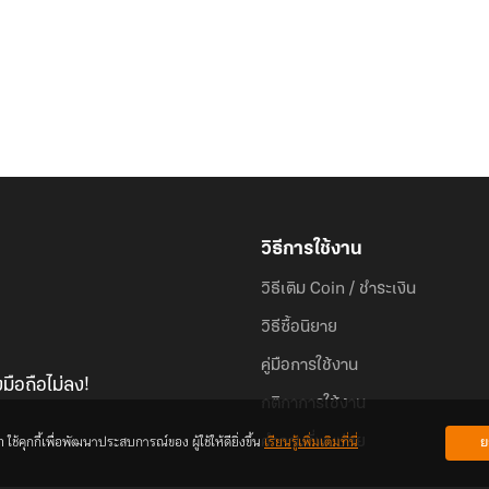
วิธีการใช้งาน
วิธีเติม Coin / ชำระเงิน
วิธีซื้อนิยาย
คู่มือการใช้งาน
มือถือไม่ลง!
กติกาการใช้งาน
้คุกกี้เพื่อพัฒนาประสบการณ์ของ ผู้ใช้ให้ดียิ่งขึ้น
เรียนรู้เพิ่มเติมที่นี่
ย
คำถามที่พบบ่อย