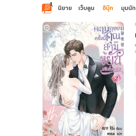
ข้ามไปยังเนื้อหาหลัก
นิยาย
เว็บตูน
อีบุ๊ก
มุมนัก
เ
น