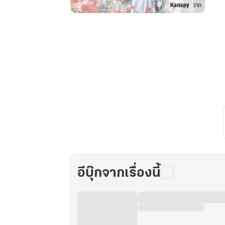
คลุม
ถุง
ชน
ครั้ง
นี้
คุณ
สามี
จะ
ขยัน
เกิน
ไป
แล้ว
เล่ม
อีบุ๊กจากเรื่องนี้
2