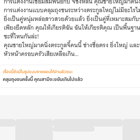
การแต่งงานเชื่อมสัมพันธ์กับ จี้ชิงหลิน คุณชายใหญ่มาดนิ่ง
การแต่งงานแบบคลุมถุงชนระหว่างตระกูลใหญ่ไม่มีอะไรไม
ยิ่งเป็นคู่หนุ่มหล่อสาวสวยด้วยแล้ว ยิ่งเป็นคู่ที่เหมาะสม
เพียงยึดหลัก คุณให้เกียรติฉัน ฉันให้เกียรติคุณ เป็นพื้นฐาน
ซะที่ไหนกันล่ะ!
คุณชายใหญ่มาดนิ่งตระกูลจี้คนนี้ ช่างชื่อตรง ยิ่งใหญ่ แ
หัวหน้าครอบครัวเสียเหลือเกิน
เมื่อคว้าอัญมณีเม็ดงามมาไว้ในมือแล้วก็ไม่ลืม ‘เจียระไน’ อ
อีก
เรื่องนี้ยังมีในรูปแบบรายตอนให้อ่านด้วยนะ
ยิ่งเจียระไนยิ่งเพลิดเพลิน ยิ่งเจียระไนยิ่งขยันขันแข็ง!
คลุมถุงชนครั้งนี้ คุณสามีจะขยันเกินไปแล้ว