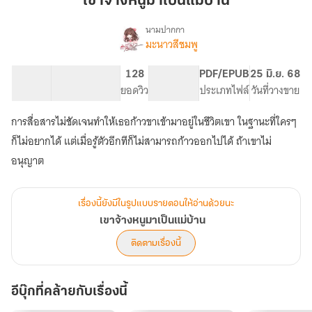
เขาจ้างหนูมาเป็นแม่บ้าน
มา
เป็น
นามปากกา
มะนาวสีชมพู
เรื่อง
แม่
เขา
บ้าน
จ้าง
65.15K
311
128
PG ทั่วไป
PDF/EPUB
25 มิ.ย. 68
หนู
จำนวนคำ
จำนวนหน้า (A5)
ยอดวิว
ระดับเนื้อหา
ประเภทไฟล์
วันที่วางขาย
มา
เป็น
การสื่อสารไม่ชัดเจนทำให้เธอก้าวขาเข้ามาอยู่ในชีวิตเขา ในฐานะที่ใครๆ
แม่
บ้าน
ก็ไม่อยากได้ แต่เมื่อรู้ตัวอีกทีก็ไม่สามารถก้าวออกไปได้ ถ้าเขาไม่
อนุญาต
เรื่องนี้ยังมีในรูปแบบรายตอนให้อ่านด้วยนะ
เขาจ้างหนูมาเป็นแม่บ้าน
ติดตามเรื่องนี้
อีบุ๊กที่คล้ายกับเรื่องนี้