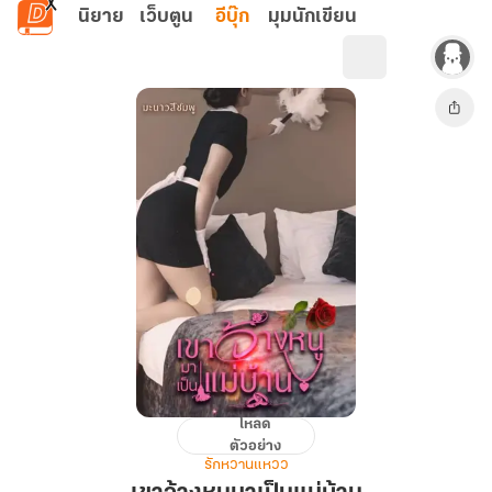
ข้ามไปยังเนื้อหาหลัก
นิยาย
เว็บตูน
อีบุ๊ก
มุมนักเขียน
โหลด
เขา
ตัวอย่าง
จ้าง
รักหวานแหวว
หนู