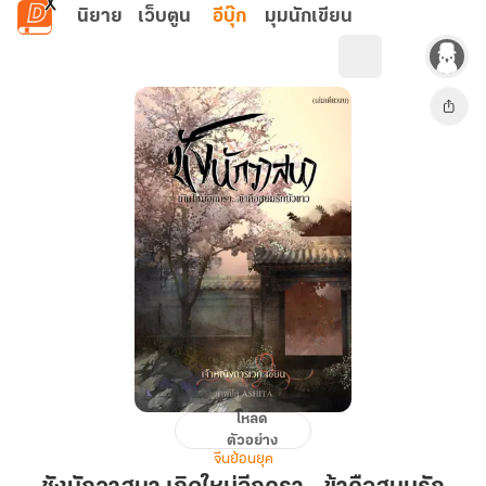
ข้ามไปยังเนื้อหาหลัก
นิยาย
เว็บตูน
อีบุ๊ก
มุมนักเขียน
โหลด
ชัง
ตัวอย่าง
นัก
จีนย้อนยุค
วาสนา