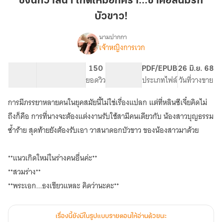
ชังนักวาสนา เกิดใหม่อีกครา...ข้าคือสนมรัก
เกิด
บัวขาว!
ใหม่
อีก
นามปากกา
ครา...ข้า
เจ้าหญิงการเวก
เรื่อง
ชัง
คือ
นัก
สนม
65.5K
298
150
PG ทั่วไป
PDF/EPUB
26 มิ.ย. 68
วาสนา
จำนวนคำ
จำนวนหน้า (A5)
รัก
ยอดวิว
ระดับเนื้อหา
ประเภทไฟล์
วันที่วางขาย
เกิด
บัวขาว!
ใหม่
การมีภรรยาหลายคนในยุคสมัยนี้ไม่ใช่เรื่องแปลก แต่ที่หลินซีเจี๋ยคิดไม่
อีก
ครา...ข้า
ถึงก็คือ การที่นางจะต้องแต่งงานรับใช้สามีคนเดียวกับ น้องสาวบุญธรรม
คือ
ซ้ำร้าย สุดท้ายยังต้องรับเอา วาสนาดอกบัวขาว ของน้องสาวมาด้วย
สนม
รัก
บัวขาว!
**แนวเกิดใหม่ในร่างคนอื่นค่ะ**
**สวมร่าง**
**พระเอก...ธงเขียวแหละ คิดว่านะคะ**
เรื่องนี้ยังมีในรูปแบบรายตอนให้อ่านด้วยนะ