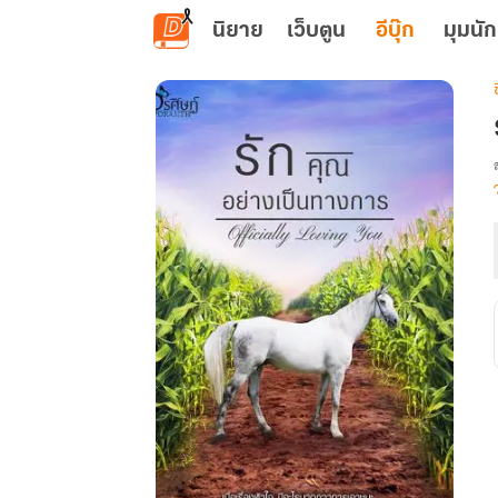
ข้ามไปยังเนื้อหาหลัก
นิยาย
เว็บตูน
อีบุ๊ก
มุมนัก
เ