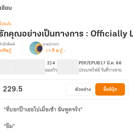
เขียน
ซึ้งกินใจ
รักคุณอย่างเป็นทางการ : Officially
สำนักพิมพ์
นามปากกา
วรศิษฏ์
- ว ร ศิ ษ ฏ์ -
รื่อง
รัก
คุณ
78.45K
383
214
PG ทั่วไป
PDF/EPUB
17 มี.ค. 66
อย่าง
จำนวนคำ
จำนวนหน้า (A5)
ยอดวิว
ระดับเนื้อหา
ประเภทไฟล์
วันที่วางขาย
เป็น
ทางการ
(coin)
229.5
ตัวอย่าง
ซื้ออีบุ๊ก
-
มี
ebook
“ที่บอกป๊าเธอไปเมื่อเช้า ฉันพูดจริง”
“อืม”