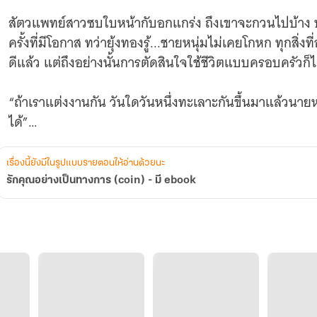
สัตวแพทย์สาวซบใบหน้ากับอกแกร่ง ถึงเขาจะกวนไปบ้าง
ครั้งที่มีโอกาส ทว่ายุ้งทองรู้...ชายหนุ่มไม่เคยโกหก ทุกส
ดีแล้ว แต่ถึงอย่างนั้นการตัดสินใจใช้ชีวิตแบบครอบครัวก็ไม่
“ถ้าเราแต่งงานกัน วันใดวันหนึ่งทะเลาะกันขึ้นมาแล้วนา
ได้”
ตั้งแต่ถูกนายโจรไพรหน้าหนวดลากมาอยู่ด้วยกันที่ไร่ข้าวโ
เรื่องนี้ยังมีในรูปแบบรายตอนให้อ่านด้วยนะ
ขบเผาะไปจนถึงสาวแก่แม่ม่ายสลับกันเทียวไล้เทียวขื่อ
รักคุณอย่างเป็นทางการ (coin) - มี ebook
เขาแทบทุกวัน บางคนยกเรื่องงานมาอ้าง แต่มีเหมือนกันท
มั่นใจในตัวภูตะวัน แต่ไม่ไว้ใจสาวๆ รอบกายเขา...
“ฉันไม่ใช่คนเจ้าชู้ ไม่อย่างนั้นไม่โหนคานรอเธอมาสิบกว่า
“ทำเป็นพูดดีไป ถ้ามีผู้หญิงมาแก้ผ้าตรงหน้านายจะเอาไห