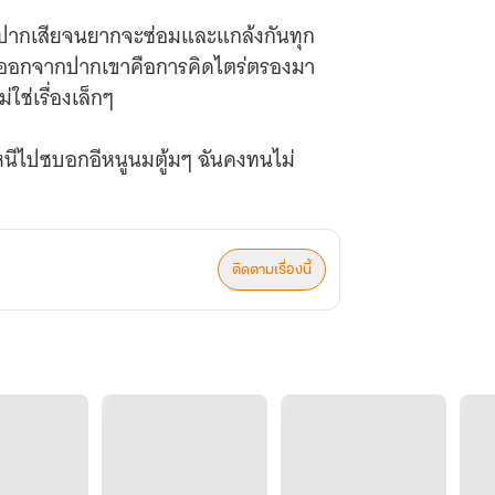
 ปากเสียจนยากจะซ่อมและแกล้งกันทุก
ิ่งที่ออกจากปากเขาคือการคิดไตร่ตรองมา
ใช่เรื่องเล็กๆ
ยหนีไปซบอกอีหนูนมตู้มๆ ฉันคงทนไม่
พด เธอก็เห็นบรรดาสาวๆ ตั้งแต่วัย
ติดตามเรื่องนี้
หรือไม่ก็ส่งอาหารคาวหวานมาบรรณาการ
ี่บอกตรงๆ ว่ามาเพราะอยากมา เธอ
ปีหรอกยายตัวยุ่ง”
มล่ะ”