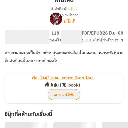
พี่ไม่เล่น
Li-liss
สำนักพิมพ์
นามปากกา
เรื่อง
เมเปิลที
พี่
ไม่
เล่น
52.44K
331
118
PG ทั่วไป
PDF/EPUB
26 มิ.ย. 68
(มีE-
จำนวนคำ
จำนวนหน้า (A5)
ยอดวิว
ระดับเนื้อหา
ประเภทไฟล์
วันที่วางขาย
book)
พยายามอดทนเป็นพี่ชายที่อบอุ่นและแสนดีมาโดยตลอด จนกระทั่งพี่ชาย
ที่แสนดีคนนี้ไม่อยากทนอีกต่อไป...
เรื่องนี้ยังมีในรูปแบบรายตอนให้อ่านด้วยนะ
พี่ไม่เล่น (มีE-book)
ติดตามเรื่องนี้
อีบุ๊กที่คล้ายกับเรื่องนี้