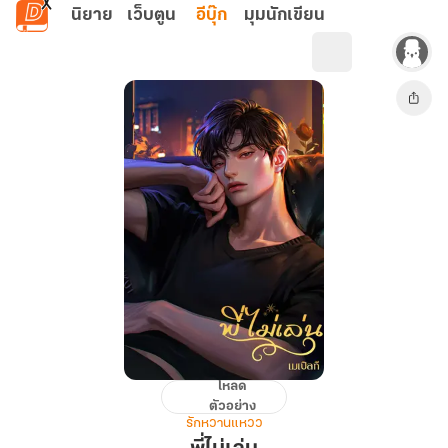
ข้ามไปยังเนื้อหาหลัก
นิยาย
เว็บตูน
อีบุ๊ก
มุมนักเขียน
โหลด
พี่
ตัวอย่าง
ไม่
รักหวานแหวว
เล่น