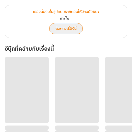
ไหร่? ไม่เห็นรู้เรื่องเลย! โชคดีนะเนี่ยที่เธอมาปลุกไม่งั้นเขาคงถูกย่างทั้ง
เป็น
เรื่องนี้ยังมีในรูปแบบรายตอนให้อ่านด้วยนะ
เธอมองผ้าพันแผลสีขาว พลาสเตอร์สีขาวแปะบนคิ้วท่าทางเคร่งเครียด
วัดใจ
เมื่อรู้ว่า... “นนท์...มีเรื่องอีกแล้วใช่มั๊ย!?”
ติดตามเรื่องนี้
“เอ่อ... ...เออ” ชายหนุ่มงัวเงีย
“กับใคร!”
อีบุ๊กที่คล้ายกับเรื่องนี้
“เออน่า ไม่มีไร...!” เขาพยายามลุกแต่ยังไม่มีแรง
นิ้วชี้นุ่มๆจิ้มไปที่แก้มแดงแจ๋คล้ายมะเขือเทศ
“โอ๊ย!!” ชายหนุ่มร้องตะโกน
บังเอิญโดนตรงที่เขาเจ็บพอดี
“เจ็บละสิ!” เธอพูด