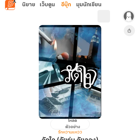
ข้ามไปยังเนื้อหาหลัก
นิยาย
เว็บตูน
อีบุ๊ก
มุมนักเขียน
โหลด
วัด
ตัวอย่าง
ใจ
รักหวานแหวว
(วัย