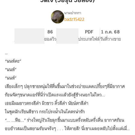
วัดใจ (วัยรุ่น วัยลอง)
รุ่น
วัย
นามปากกา
badz15422
เรื่อง
ลอง)
วัด
ใจ
484
86
PG ทั่วไป
PDF
1 ก.ค. 68
จำนวนหน้า (A5)
ยอดวิว
ระดับเนื้อหา
ประเภทไฟล์
วันที่วางขาย
…
“นนท์คะ”
“นนท์”
“นนท์”
เสียงเล็กๆ ปลุกชายหนุ่มให้ตื่นขึ้นมาในช่วงบ่ายแดดเปรี้ยงๆที่มีอากาศ
ร้อนจัดๆขนาดแอร์ที่นี่ว่าเปิดแรงแล้วยังสู้ข้างนอกไม่ไหว...
เธอมีผมยาวตรงสีดำ ผิวขาว คิ้วสีดำ นัยน์ตาสีดำ
ในชุดนักเรียนสีขาว กระโปรงน้ำเงินโคตรน่ารัก
“... ...หือ...” ร่างใหญ่งัวเงียลุกขึ้นมาแบบครึ่งหลับครึ่งตื่น อากาศร้อน
อบอ้าวสมเป็นสยามร้อนจริงๆ . . . ให้ตายสิ! นี่เขาเผลอหลับไปตั้งแต่เมื่อ