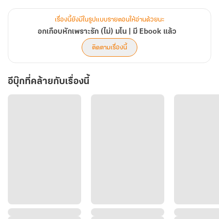
"สมองปกติและตอนนี้พี่ก็สร่างเมาแล้วด้วย"
"ฉันจะไปบอกพี่ว่าพี่ตื่นแล้วจะได้ไปส่งที่บ้าน" ญาดาวีจะคลานลงจาก
เรื่องนี้ยังมีในรูปแบบรายตอนให้อ่านด้วยนะ
เตียงแต่ก็โดนอิทธวัฒน์ตามมาคว้าที่เอวแล้วดึงกลับเข้าหา เพียงแค่หัน
อกเกือบหักเพราะรัก (ไม่) มโน | มี Ebook แล้ว
ไปสบตา ปากของเธอก็ถูกปิดด้วยจุมพิตแสนหวาน และมันเนิ่นนานกว่า
ติดตามเรื่องนี้
ชายหนุ่มจะยอมผละออกอย่างอ้อยอิ่ง
"อย่าเพิ่งไล่พี่สิ" เขาใช้มือทั้งสองข้างประคองใบหน้านวลแดงก่ำนั้นแล้ว
อีบุ๊กที่คล้ายกับเรื่องนี้
จูบลงที่หน้าผากเนียนอีกครั้งหนึ่ง
"พี่ทำอย่างนี้ทำไมคะ หรือแค่กลัวเสียผู้หญิงที่ยอมให้พี่ทุกอย่างมานาน
ถึงห้าปีไป"