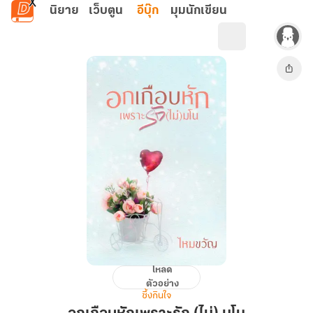
ข้ามไปยังเนื้อหาหลัก
นิยาย
เว็บตูน
อีบุ๊ก
มุมนักเขียน
โหลด
อก
ตัวอย่าง
เกือบ
ซึ้งกินใจ
หัก