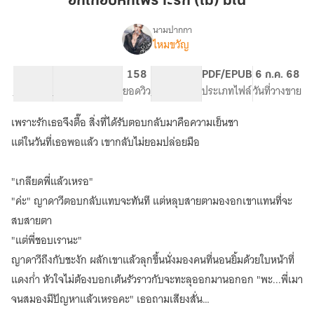
อกเกือบหักเพราะรัก (ไม่) มโน
เพราะ
รัก
นามปากกา
ไหมขวัญ
เรื่อง
(ไม่)
อก
มโน
เกือบ
12.95K
86
158
PG ทั่วไป
PDF/EPUB
6 ก.ค. 68
หัก
จำนวนคำ
จำนวนหน้า (A5)
ยอดวิว
ระดับเนื้อหา
ประเภทไฟล์
วันที่วางขาย
เพราะ
รัก
เพราะรักเธอจึงตื๊อ สิ่งที่ได้รับตอบกลับมาคือความเย็นชา
(ไม่)
มโน
แต่ในวันที่เธอพอแล้ว เขากลับไม่ยอมปล่อยมือ
|
มี
"เกลียดพี่แล้วเหรอ"
Ebook
แล้ว
"ค่ะ" ญาดาวีตอบกลับแทบจะทันที แต่หลุบสายตามองอกเขาแทนที่จะ
สบสายตา
"แต่พี่ชอบเรานะ"
ญาดาวีถึงกับชะงัก ผลักเขาแล้วลุกขึ้นนั่งมองคนที่นอนยิ้มด้วยใบหน้าที่
แดงก่ำ หัวใจไม่ต้องบอกเต้นรัวราวกับจะทะลุออกมานอกอก "พะ...พี่เมา
จนสมองมีปัญหาแล้วเหรอคะ" เธอถามเสียงสั่น