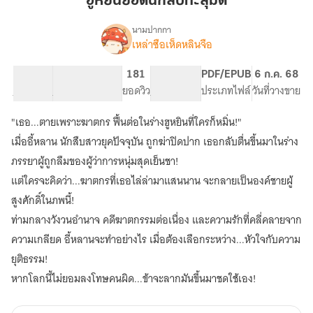
ฮูหยินยอดนักสืบทะลุมิติ
นักสืบ
ทะลุ
นามปากกา
เหล่าซือเห็ดหลินจือ
เรื่อง
มิติ
ฮู
หยิน
49.85K
319
181
PG ทั่วไป
PDF/EPUB
6 ก.ค. 68
ยอด
จำนวนคำ
จำนวนหน้า (A5)
ยอดวิว
ระดับเนื้อหา
ประเภทไฟล์
วันที่วางขาย
นักสืบ
ทะลุ
"เธอ...ตายเพราะฆาตกร ฟื้นต่อในร่างฮูหยินที่ใครก็หมิ่น!"
มิติ
เมื่ออี้หลาน นักสืบสาวยุคปัจจุบัน ถูกฆ่าปิดปาก เธอกลับตื่นขึ้นมาในร่าง
ภรรยาผู้ถูกลืมของผู้ว่าการหนุ่มสุดเย็นชา!
แต่ใครจะคิดว่า...ฆาตกรที่เธอไล่ล่ามาแสนนาน จะกลายเป็นองค์ชายผู้
สูงศักดิ์ในภพนี้!
ท่ามกลางวังวนอำนาจ คดีฆาตกรรมต่อเนื่อง และความรักที่คลี่คลายจาก
ความเกลียด อี้หลานจะทำอย่างไร เมื่อต้องเลือกระหว่าง...หัวใจกับความ
ยุติธรรม!