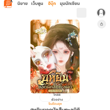
ข้ามไปยังเนื้อหาหลัก
นิยาย
เว็บตูน
อีบุ๊ก
มุมนักเขียน
โหลด
ฮู
ตัวอย่าง
หยิน
จีนย้อนยุค
ยอด