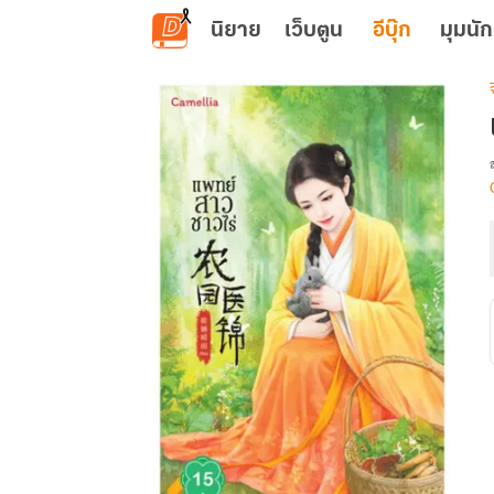
ข้ามไปยังเนื้อหาหลัก
นิยาย
เว็บตูน
อีบุ๊ก
มุมนัก
เ