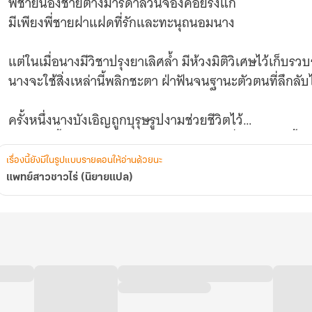
พี่ชายน้องชายต่างมารดาล้วนจ้องคอยรังแก
มีเพียงพี่ชายฝาแฝดที่รักและทะนุถนอมนาง
แต่ในเมื่อนางมีวิชาปรุงยาเลิศล้ำ มีห้วงมิติวิเศษไว้เก็บ
นางจะใช้สิ่งเหล่านี้พลิกชะตา ฝ่าฟันจนฐานะตัวตนที่ลึกลับ
ครั้งหนึ่งนางบังเอิญถูกบุรุษรูปงามช่วยชีวิตไว้
หลังจากนั้น ‘เจ้าสุนัขป่า’ ผู้แสนเย็นชาน่าครั่นคร้ามตัวนี้
ก็เอาแต่ห่มหนังลูกสุนัขตัวน้อยน่ารักเวลาอยู่กับนาง
เรื่องนี้ยังมีในรูปแบบรายตอนให้อ่านด้วยนะ
คอยเคล้าเคลียทำตัวออดอ้อนอย่างสุดกำลัง
แพทย์สาวชาวไร่ (นิยายแปล)
ในเมื่อบุญคุณที่ช่วยชีวิตช่างแสนยิ่งใหญ่ ไร้สิ่งคู่ควรทดแ
เช่นนั้นใช้กายใจนี้ตอบแทนดีหรือไม่