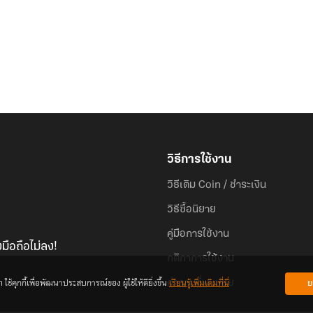
วิธีการใช้งาน
วิธีเติม Coin / ชำระเงิน
วิธีซื้อนิยาย
คู่มือการใช้งาน
มือถือไม่ลง!
กติกาการใช้งาน
้คุกกี้เพื่อพัฒนาประสบการณ์ของ ผู้ใช้ให้ดียิ่งขึ้น
เรียนรู้เพิ่มเติมที่นี่
ย
คำถามที่พบบ่อย