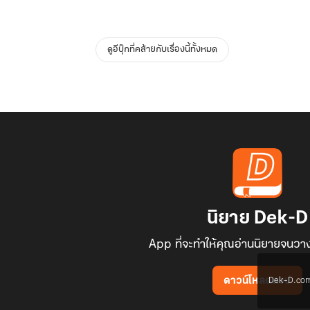
ดูอีบุ๊กที่คล้ายกับเรื่องนี้ทั้งหมด
นิยาย Dek-D
App ที่จะทำให้คุณอ่านนิยายจนวาง
Dek-D.com ใช
ดาวน์โหลดแอป