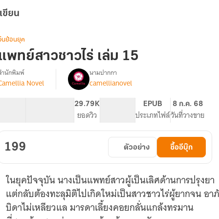
เขียน
จีนย้อนยุค
แพทย์สาวชาวไร่ เล่ม 15
สำนักพิมพ์
นามปากกา
Camellia Novel
camellianovel
รื่อง
แพทย์
สาว
101.3K
506
29.79K
PG ทั่วไป
EPUB
8 ก.ค. 68
ชาวไร่
จำนวนคำ
จำนวนหน้า (A5)
ยอดวิว
ระดับเนื้อหา
ประเภทไฟล์
วันที่วางขาย
(นิยาย
แปล)
199
ตัวอย่าง
ซื้ออีบุ๊ก
ในยุคปัจจุบัน นางเป็นแพทย์สาวผู้เป็นเลิศด้านการปรุงยา
แต่กลับต้องทะลุมิติไปเกิดใหม่เป็นสาวชาวไร่ผู้ยากจน อา
บิดาไม่เหลียวแล มารดาเลี้ยงคอยกลั่นแกล้งทรมาน