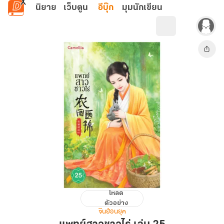
ข้ามไปยังเนื้อหาหลัก
นิยาย
เว็บตูน
อีบุ๊ก
มุมนักเขียน
โหลด
แพทย์
ตัวอย่าง
สาว
จีนย้อนยุค
ชาวไร่