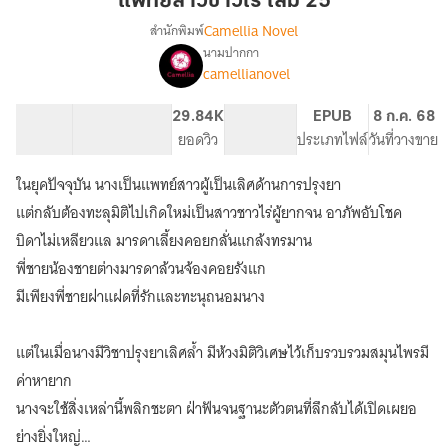
แพทย์สาวชาวไร่ เล่ม 25
เล่ม
Camellia Novel
สำนักพิมพ์
25
นามปากกา
เรื่อง
camellianovel
แพทย์
สาว
ชาวไร่
88.77K
465
29.84K
PG ทั่วไป
EPUB
8 ก.ค. 68
(นิยาย
จำนวนคำ
จำนวนหน้า (A5)
ยอดวิว
ระดับเนื้อหา
ประเภทไฟล์
วันที่วางขาย
แปล)
ในยุคปัจจุบัน นางเป็นแพทย์สาวผู้เป็นเลิศด้านการปรุงยา
แต่กลับต้องทะลุมิติไปเกิดใหม่เป็นสาวชาวไร่ผู้ยากจน อาภัพอับโชค
บิดาไม่เหลียวแล มารดาเลี้ยงคอยกลั่นแกล้งทรมาน
พี่ชายน้องชายต่างมารดาล้วนจ้องคอยรังแก
มีเพียงพี่ชายฝาแฝดที่รักและทะนุถนอมนาง
แต่ในเมื่อนางมีวิชาปรุงยาเลิศล้ำ มีห้วงมิติวิเศษไว้เก็บรวบรวมสมุนไพรมี
ค่าหายาก
นางจะใช้สิ่งเหล่านี้พลิกชะตา ฝ่าฟันจนฐานะตัวตนที่ลึกลับได้เปิดเผยอ
ย่างยิ่งใหญ่