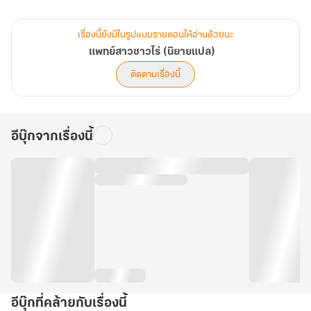
ครั้งหนึ่งนางบังเอิญถูกบุรุษรูปงามช่วยชีวิตไว้
เรื่องนี้ยังมีในรูปแบบรายตอนให้อ่านด้วยนะ
หลังจากนั้น ‘เจ้าสุนัขป่า’ ผู้แสนเย็นชาน่าครั่นคร้ามตัวนี้
แพทย์สาวชาวไร่ (นิยายแปล)
ก็เอาแต่ห่มหนังลูกสุนัขตัวน้อยน่ารักเวลาอยู่กับนาง
ติดตามเรื่องนี้
คอยเคล้าเคลียทำตัวออดอ้อนอย่างสุดกำลัง
ในเมื่อบุญคุณที่ช่วยชีวิตช่างแสนยิ่งใหญ่ ไร้สิ่งคู่ควรทดแทน
เช่นนั้นใช้กายใจนี้ตอบแทนดีหรือไม่
อีบุ๊กจากเรื่องนี้
อีบุ๊กที่คล้ายกับเรื่องนี้