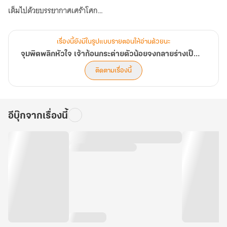
เต็มไปด้วยบรรยากาศเศร้าโศก
บิดาน่าตายผู้นั้นถึงกับเร่งแต่งเรื่องฝังโลงเปล่าเพื่อปกปิดความผิดของ
คุณหนูใหญ่ที่เป็นแค่ลูกติดของฮูหยินคนใหม่!
เรื่องนี้ยังมีในรูปแบบรายตอนให้อ่านด้วยนะ
หึ! ไม่ต้องสืบให้มากความก็พอจะรู้ได้ว่าสถานะในบ้านของร่างนี้ไม่น่า
จุมพิตพลิกหัวใจ เจ้าก้อนกระต่ายตัวน้อยจงกลายร่างเป็นชายา [นิยายแปล]
อภิรมย์มากแค่ไหน
ติดตามเรื่องนี้
บิดาไม่รัก? ช่างหัวปะไร!
แม่เลี้ยงกลั่นแกล้ง? แกล้งได้ก็ลองดู!
อีบุ๊กจากเรื่องนี้
พี่สาวที่เป็นแค่ลูกเลี้ยงแอบมีสัมพันธ์กับองค์ชายสี่ที่เป็นคู่หมั้นของ
เจ้าของร่างเดิมจนตั้งท้อง?
เอาไปสิ บุรุษโสโครกคนเดียวข้าไม่แยแสหรอก
การยืนหยัดด้วยตนเองตามลำพังไม่ใช่เรื่องหนักหนาอะไร สิ่งเดียวที่น่า
กังวลใจคือเมื่อใดที่โดนเลือด นางจะกลายร่างเป็นกระต่าย!
นี่มันเรื่องเหนือหลักวิทยาศาสตร์ไปไกลชนิดที่แม้แต่อดีตแพทย์หญิง
อย่างนางยังไม่อาจเข้าใจได้