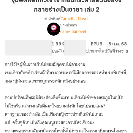
จุมพิตพลิกหัวใจ เจ้าก้อนกระต่ายตัวน้อยจง
เจ้า
กลายร่างเป็นชายา เล่ม 2
ก้อน
Camellia Novel
สำนักพิมพ์
กระต่าย
นามปากกา
ตัว
เรื่อง
camellianovel
จุมพิต
น้อย
พลิก
จง
หัวใจ
95.96K
598
1.99K
PG ทั่วไป
EPUB
8 ก.ค. 68
กลาย
เจ้า
จำนวนคำ
จำนวนหน้า (A5)
ยอดวิว
ระดับเนื้อหา
ประเภทไฟล์
วันที่วางขาย
ร่าง
ก้อน
เป็น
กระต่าย
การไว้ใจผู้อื่นมากเกินไปย่อมมีจุดจบไม่สวยงาม
ตัว
ชายา
เช่นเดียวกับอดีตเจ้าหน้าที่ทางการแพทย์ฝีมือฉกาจของหน่วยรบพิเศษที่
น้อย
เล่ม
จง
จมลงสู่ก้นทะเลเพราะถูกทรยศหักหลังอย่างเธอ
2
กลาย
ร่าง
ตามปกติคนที่ทะลุมิติจะต้องตื่นขึ้นมาบนเตียงโอ่อ่าของตระกูลใหญ่โต
เป็น
ชายา
ไม่ใช่หรือ แต่นางกลับตื่นมาในขบวนส่งนักโทษไปชายแดน?
[นิยาย
หากฐานะของร่างเดิมเป็นเพียงหญิงชาวบ้านก็แล้วไปเถอะ
แปล]
แต่ ‘อวิ๋นซู่อิน’ เป็นถึงคุณหนูรองของจวนโหวเชียวนะ
กว่าจะหอบร่างกลับมาถึงจวนโหวนั้นไม่ง่าย แต่ในจวนกลับแขวนโคมขาว