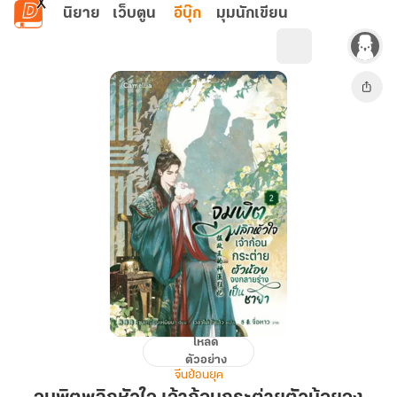
ข้ามไปยังเนื้อหาหลัก
นิยาย
เว็บตูน
อีบุ๊ก
มุมนักเขียน
โหลด
จุมพิต
ตัวอย่าง
พลิก
จีนย้อนยุค
หัวใจ