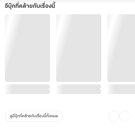
รู้เพียงว่าการจุมพิตอ๋องพิการผู้นั้นคือหนทางในการกลับร่างมนุษย์
อีบุ๊กที่คล้ายกับเรื่องนี้
ไม่ได้การ... จากนี้จะต้องหลีกเลี่ยงการสัมผัสผู้คนให้มากเสียแล้ว!
ดูอีบุ๊กที่คล้ายกับเรื่องนี้ทั้งหมด