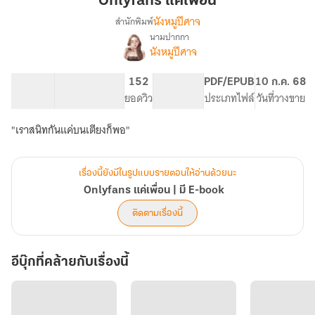
Onlyfans แค่เพื่อน
นังหมูปีศาจ
สำนักพิมพ์
นามปากกา
Onlyfans
เรื่อง
นังหมูปีศาจ
แค่
เพื่อน
132.19K
497
152
PG ทั่วไป
PDF/EPUB
10 ก.ค. 68
|
จำนวนคำ
จำนวนหน้า (A5)
ยอดวิว
ระดับเนื้อหา
ประเภทไฟล์
วันที่วางขาย
มี
E-
book
"เราสนิทกันแค่บนเตียงก็พอ"
เรื่องนี้ยังมีในรูปแบบรายตอนให้อ่านด้วยนะ
Onlyfans แค่เพื่อน | มี E-book
ติดตามเรื่องนี้
อีบุ๊กที่คล้ายกับเรื่องนี้