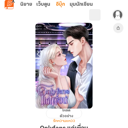
ข้ามไปยังเนื้อหาหลัก
นิยาย
เว็บตูน
อีบุ๊ก
มุมนักเขียน
โหลด
Onlyfans
ตัวอย่าง
แค่
รักหวานแหวว
เพื่อน