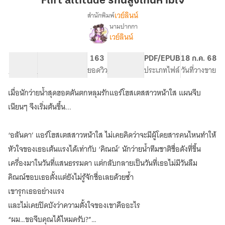
Flirt altitude รักนี้สูงเกินห้ามใจ
นี้
เวย์ลินน์
สำนักพิมพ์
สูง
นามปากกา
Flirt
เรื่อง
เกิน
เวย์ลินน์
Altitude
ห้าม
รัก
ใจ
20.95K
162
163
PG ทั่วไป
PDF/EPUB
18 ก.ค. 68
นี้
จำนวนคำ
จำนวนหน้า (A5)
ยอดวิว
ระดับเนื้อหา
ประเภทไฟล์
วันที่วางขาย
สูง
เกิน
ห้าม
เมื่อนักว่ายน้ำสุดฮอตดันตกหลุมรักแอร์โฮสเตสสาวหน้าใส แผนจีบ
ใจ
เนียนๆ จึงเริ่มต้นขึ้น...
‘อลันดา’ แอร์โฮสเตสสาวหน้าใส ไม่เคยคิดว่าจะมีผู้โดยสารคนไหนทำให้
หัวใจของเธอเต้นแรงได้เท่ากับ ‘คิณณ์’ นักว่ายน้ำทีมชาติชื่อดังที่ขึ้น
เครื่องมาในวันที่แสนธรรมดา แต่กลับกลายเป็นวันที่เธอไม่มีวันลืม
คิณณ์ชอบเธอตั้งแต่ยังไม่รู้จักชื่อเลยด้วยซ้ำ
เขารุกเธออย่างแรง
และไม่เคยปิดบังว่าความตั้งใจของเขาคืออะไร
“ผม…ขอจีบคุณได้ไหมครับ?”