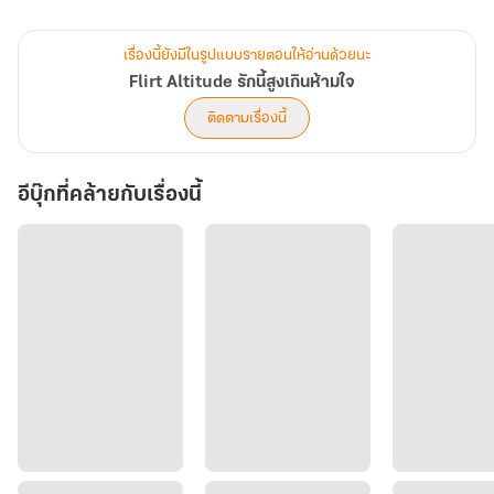
จากผู้โดยสารสู่การติดตามในโลกออนไลน์
จากคนแปลกหน้าแปรเปลี่ยนเป็นคนคุ้นเคย
เรื่องนี้ยังมีในรูปแบบรายตอนให้อ่านด้วยนะ
เขาว่ายตรงเข้าหาหัวใจเธออย่างแนบเนียน...จนหัวใจของเธอลอยสูงเกิน
Flirt Altitude รักนี้สูงเกินห้ามใจ
ระดับเพดานบินไปไกลแล้ว
ติดตามเรื่องนี้
.................
อีบุ๊กที่คล้ายกับเรื่องนี้
นิยายรักละมุนหัวใจ ฟีลกู๊ด ไม่มีดราม่า
นิยายเรื่องนี้มี 16 ตอน + ตอนพิเศษอีก 2 ตอน