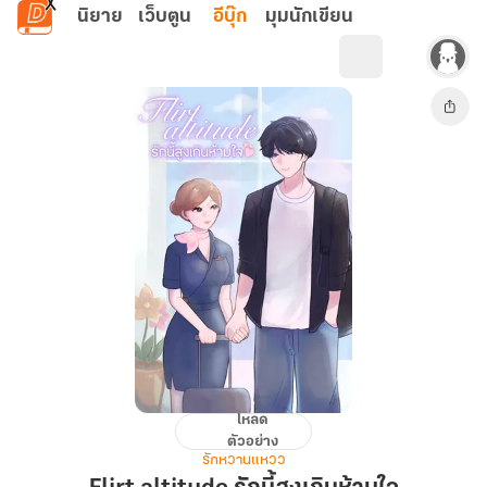
ข้ามไปยังเนื้อหาหลัก
นิยาย
เว็บตูน
อีบุ๊ก
มุมนักเขียน
โหลด
Flirt
ตัวอย่าง
altitude
รักหวานแหวว
รัก