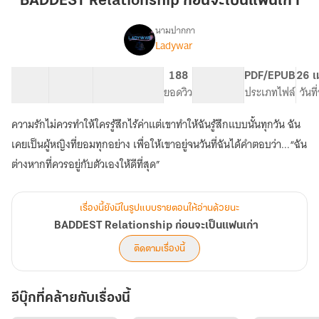
BADDEST Relationship ก่อนจะเป็นแฟนเก่า
จะ
เป็น
นามปากกา
Ladywar
BADDEST
แฟน
เรื่อง
Relationship
เก่า
ก่อน
40 ตอน
124.02K
363
188
PG ทั่วไป
PDF/EPUB
26 เ
จะ
สารบัญ
จำนวนคำ
จำนวนหน้า (A5)
ยอดวิว
ระดับเนื้อหา
ประเภทไฟล์
วันท
เป็น
แฟน
ความรักไม่ควรทำให้ใครรู้สึกไร้ค่าแต่เขาทำให้ฉันรู้สึกแบบนั้นทุกวัน ฉัน
เก่า
เคยเป็นผู้หญิงที่ยอมทุกอย่าง เพื่อให้เขาอยู่จนวันที่ฉันได้คำตอบว่า...“ฉัน
ต่างหากที่ควรอยู่กับตัวเองให้ดีที่สุด”
เรื่องนี้ยังมีในรูปแบบรายตอนให้อ่านด้วยนะ
BADDEST Relationship ก่อนจะเป็นแฟนเก่า
ติดตามเรื่องนี้
อีบุ๊กที่คล้ายกับเรื่องนี้