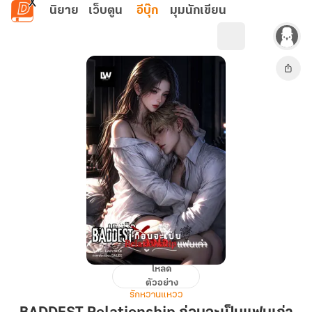
ข้ามไปยังเนื้อหาหลัก
นิยาย
เว็บตูน
อีบุ๊ก
มุมนักเขียน
โหลด
BADDEST
ตัวอย่าง
Relationship
รักหวานแหวว
ก่อน