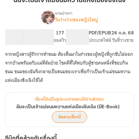
ฉันจะเป็นเจ้าแม่ขนมหวานแห่งเมืองซิงเฉิง
เจ้า
แม่
นามปากกา
วันว่างว่างของหญิงใหญ่
เรื่อง
ขนม
ฉัน
หวาน
จะ
32.63K
209
177
PG ทั่วไป
PDF/EPUB
26 ก.ค. 68
แห่ง
เป็น
จำนวนคำ
จำนวนหน้า (A5)
ยอดวิว
ระดับเนื้อหา
ประเภทไฟล์
วันที่วางขาย
เมือง
เจ้า
แม่
ซิง
จากหญิงสาวผู้รักการทำขนม ต้องตื่นมาในร่างของผู้หญิงที่ถูกขับไล่ออก
ขนม
เฉิง
หวาน
จากบ้านพร้อมกับแม่ที่ล้มป่วย โชคดีที่ได้พบกับผู้ชายคนหนึ่งที่ชอบกิน
แห่ง
ขนม ขนมของฉันจึงกลายเป็นขนมของเราเพื่อก้าวเป็นเจ้าแม่ขนมหวาน
เมือง
แห่งเมืองซิงเฉิงให้ได้
ซิง
เฉิง
(มีE-
Book)
เรื่องนี้ยังมีในรูปแบบรายตอนให้อ่านด้วยนะ
ฉันจะเป็นเจ้าแม่ขนมหวานแห่งเมืองซิงเฉิง (มีE-Book)
ติดตามเรื่องนี้
อีบุ๊กที่คล้ายกับเรื่องนี้