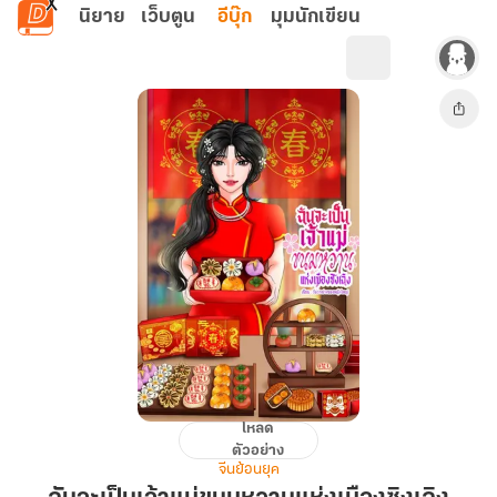
ข้ามไปยังเนื้อหาหลัก
นิยาย
เว็บตูน
อีบุ๊ก
มุมนักเขียน
โหลด
ฉัน
ตัวอย่าง
จะ
จีนย้อนยุค
เป็น