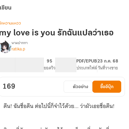
เขียน
รักหวานแหวว
my love is you รักฉันแปลว่าเธอ
นามปากกา
ratika.p
my
รื่อง
love
is
54.69K
242
95
PG ทั่วไป
PDF/EPUB
23 ก.ค. 68
you
จำนวนคำ
จำนวนหน้า (A5)
ยอดวิว
ระดับเนื้อหา
ประเภทไฟล์
วันที่วางขาย
รัก
ฉัน
แปล
169
ตัวอย่าง
ซื้ออีบุ๊ก
ว่า
เธอ
ดีน! ฉันชื่อดีน ต่อไปนี้ก็จำไว้ด้วย... ว่าผัวเธอชื่อดีน!