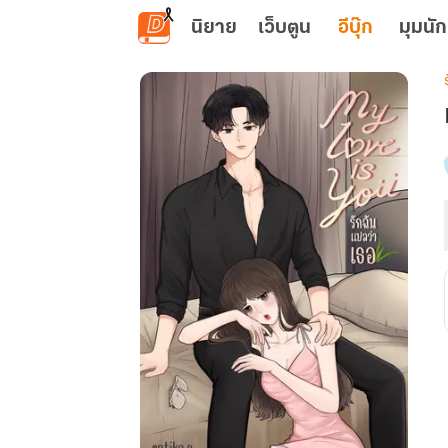
ข้ามไปยังเนื้อหาหลัก
นิยาย
เว็บตูน
อีบุ๊ก
มุมนัก
เ