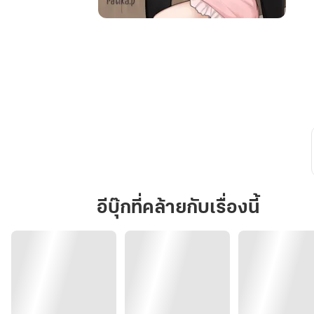
my
love
is
you
รัก
ฉัน
แปล
ว่า
เธอ
อีบุ๊กที่คล้ายกับเรื่องนี้