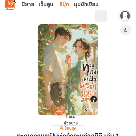
ข้ามไปยังเนื้อหาหลัก
นิยาย
เว็บตูน
อีบุ๊ก
มุมนักเขียน
โหลด
ทะลุ
ตัวอย่าง
เวลา
จีนย้อนยุค
มา