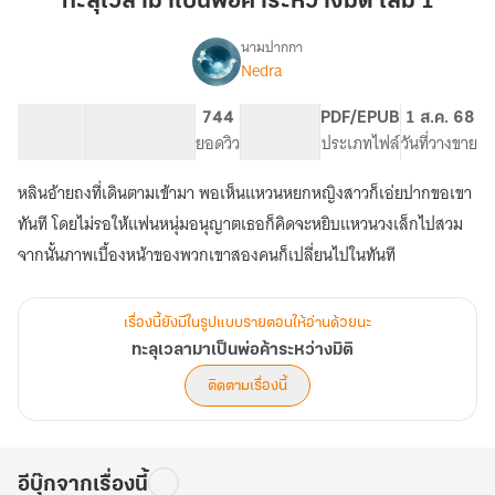
ทะลุเวลามาเป็นพ่อค้าระหว่างมิติ เล่ม 1
เป็น
พ่อค้า
นามปากกา
Nedra
เรื่อง
ระหว่าง
ทะลุ
มิติ
เวลา
134.11K
725
744
PG ทั่วไป
PDF/EPUB
1 ส.ค. 68
เล่ม
มา
จำนวนคำ
จำนวนหน้า (A5)
ยอดวิว
ระดับเนื้อหา
ประเภทไฟล์
วันที่วางขาย
1
เป็น
พ่อค้า
หลินอ้ายถงที่เดินตามเข้ามา พอเห็นแหวนหยกหญิงสาวก็เอ่ยปากขอเขา
ระหว่าง
มิติ
ทันที โดยไม่รอให้แฟนหนุ่มอนุญาตเธอก็คิดจะหยิบแหวนวงเล็กไปสวม
จากนั้นภาพเบื้องหน้าของพวกเขาสองคนก็เปลี่ยนไปในทันที
เรื่องนี้ยังมีในรูปแบบรายตอนให้อ่านด้วยนะ
ทะลุเวลามาเป็นพ่อค้าระหว่างมิติ
ติดตามเรื่องนี้
อีบุ๊กจากเรื่องนี้