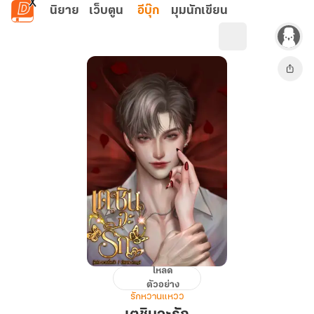
ข้ามไปยังเนื้อหาหลัก
นิยาย
เว็บตูน
อีบุ๊ก
มุมนักเขียน
โหลด
เต
ตัวอย่าง
ชิน
รักหวานแหวว
จะ