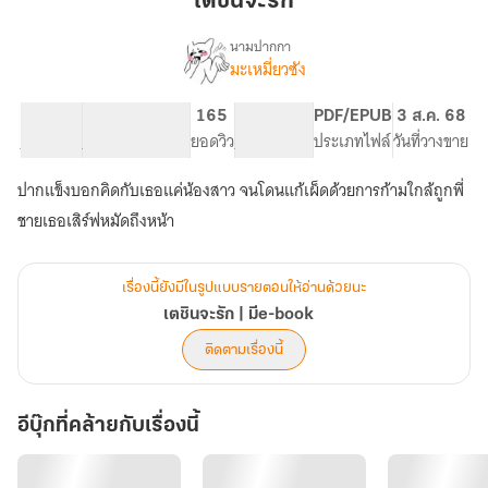
เตชินจะรัก
รัก
นามปากกา
มะเหมี่ยวซัง
เรื่อง
เต
ชิน
101.9K
699
165
PG ทั่วไป
PDF/EPUB
3 ส.ค. 68
จะ
จำนวนคำ
จำนวนหน้า (A5)
ยอดวิว
ระดับเนื้อหา
ประเภทไฟล์
วันที่วางขาย
รัก
|
ปากแข็งบอกคิดกับเธอแค่น้องสาว จนโดนแก้เผ็ดด้วยการก้ามใกล้ถูกพี่
มีe-
book
ชายเธอเสิร์ฟหมัดถึงหน้า
เรื่องนี้ยังมีในรูปแบบรายตอนให้อ่านด้วยนะ
เตชินจะรัก | มีe-book
ติดตามเรื่องนี้
อีบุ๊กที่คล้ายกับเรื่องนี้