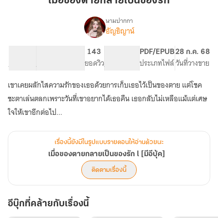
เมื่อของตายกลายเป็นของรัก
กลาย
เป็น
นามปากกา
อัญธิญาน์
เรื่อง
ของ
เมื่อ
รัก
ของ
50.64K
369
143
PG ทั่วไป
PDF/EPUB
28 ก.ค. 68
ตาย
จำนวนคำ
จำนวนหน้า (A5)
ยอดวิว
ระดับเนื้อหา
ประเภทไฟล์
วันที่วางขาย
กลาย
เป็น
เขาเคยผลักไสความรักของเธอด้วยการเก็บเธอไว้เป็นของตาย แต่โชค
ของ
รัก
ชะตาเล่นตลกเพราะวันที่เขาอยากได้เธอคืน เธอกลับไม่เหลือแม้แต่เศษ
l
ใจให้เขาอีกต่อไป...
[มี
อี
บุ้ค]
เรื่องนี้ยังมีในรูปแบบรายตอนให้อ่านด้วยนะ
เมื่อของตายกลายเป็นของรัก l [มีอีบุ้ค]
ติดตามเรื่องนี้
อีบุ๊กที่คล้ายกับเรื่องนี้