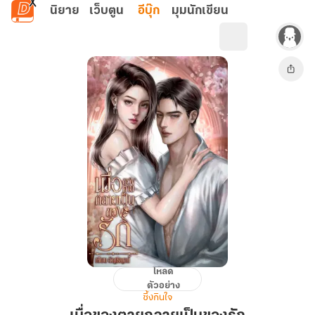
ข้ามไปยังเนื้อหาหลัก
นิยาย
เว็บตูน
อีบุ๊ก
มุมนักเขียน
โหลด
เมื่อ
ตัวอย่าง
ของ
ซึ้งกินใจ
ตาย