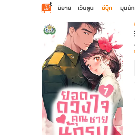
ข้ามไปยังเนื้อหาหลัก
นิยาย
เว็บตูน
อีบุ๊ก
มุมนัก
เ