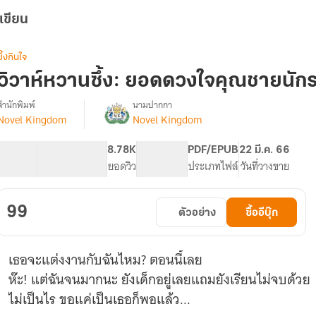
เขียน
ซึ้งกินใจ
วิวาห์หวานซึ้ง: ยอดดวงใจคุณชายนักร
สำนักพิมพ์
นามปากกา
Novel Kingdom
Novel Kingdom
รื่อง
ยอด
ดวงใจ
61.42K
304
8.78K
PG ทั่วไป
PDF/EPUB
22 มี.ค. 66
คุณชาย
จำนวนคำ
จำนวนหน้า (A5)
ยอดวิว
ระดับเนื้อหา
ประเภทไฟล์
วันที่วางขาย
นักรบ
99
ตัวอย่าง
ซื้ออีบุ๊ก
เธอจะแต่งงานกับฉันไหม? ตอนนี้เลย
ห๊ะ! แต่ฉันจนมากนะ ยังเด็กอยู่เลยแถมยังเรียนไม่จบด้วย
ไม่เป็นไร ขอแค่เป็นเธอก็พอแล้ว...