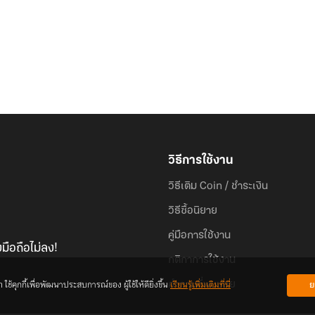
วิธีการใช้งาน
วิธีเติม Coin / ชำระเงิน
วิธีซื้อนิยาย
คู่มือการใช้งาน
มือถือไม่ลง!
กติกาการใช้งาน
้คุกกี้เพื่อพัฒนาประสบการณ์ของ ผู้ใช้ให้ดียิ่งขึ้น
เรียนรู้เพิ่มเติมที่นี่
ย
คำถามที่พบบ่อย