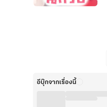
วิวาห์
หวาน
ซึ้ง:
ยอด
ดวงใจ
คุณชาย
นักรบ
เล่ม
7
อีบุ๊กจากเรื่องนี้