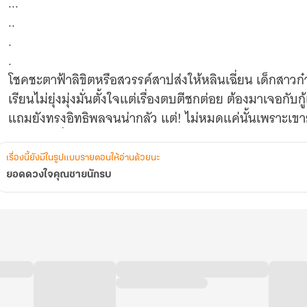
...
..
.
.
โชคชะตาฟ้าลิขิตหรือสวรรค์สาปส่งให้หลินเฉี่ยน เด็กสาวก๋ากั
เรียนไม่ยุ่งมุ่งมั่นตั้งใจแต่เรื่องตบตีชกต่อย ต้องมาเจอก
แถมยังทรงอิทธิพลจนน่ากลัว แต่! ไม่หมดแค่นั้นเพราะเขายั
หาญและที่สำคัญ..มีอำนาจ!
เรื่องนี้ยังมีในรูปแบบรายตอนให้อ่านด้วยนะ
ยอดดวงใจคุณชายนักรบ