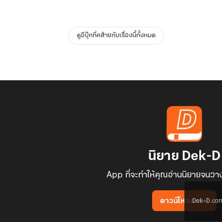
ดูอีบุ๊กที่คล้ายกับเรื่องนี้ทั้งหมด
นิยาย Dek-D
App ที่จะทำให้คุณอ่านนิยายจนวาง
Dek-D.com ใช
ดาวน์โหลดแอป