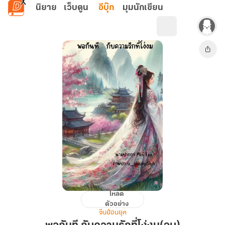
ข้ามไปยังเนื้อหาหลัก
นิยาย
เว็บตูน
อีบุ๊ก
มุมนักเขียน
โหลด
พอกัน
ตัวอย่าง
ที
จีนย้อนยุค
กับ