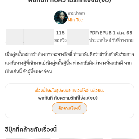
พอกันที กับความรักที่โง่งม(จบ)
ความ
รัก
นามปากกา
Min Tee
เรื่อง
ที่
พอกัน
โง่
ที
8.25K
21
115
PG ทั่วไป
PDF/EPUB
1 ส.ค. 68
งม(จบ)
กับ
จำนวนคำ
จำนวนหน้า (A5)
ยอดวิว
ระดับเนื้อหา
ประเภทไฟล์
วันที่วางขาย
ความ
รัก
เมื่อคู่หมั้นอย่างข้าต้องการจะทวงสิทธิ์ ท่านกลับคิดว่าข้านั้นทำตัวร้ายกาจ
ที่
โง่
แต่กับนางผู้ที่เข้ามาแย่งชิงคู่หมั้นผู้อื่น ท่านกลับคิดว่านางนั้นแสนดี หาก
งม(จบ)
เป็นเช่นนี้ ข้าผู้นี้ขอลาก่อน
เรื่องนี้ยังมีในรูปแบบรายตอนให้อ่านด้วยนะ
พอกันที กับความรักที่โง่งม(จบ)
ติดตามเรื่องนี้
อีบุ๊กที่คล้ายกับเรื่องนี้