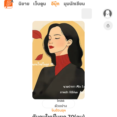
ข้ามไปยังเนื้อหาหลัก
นิยาย
เว็บตูน
อีบุ๊ก
มุมนักเขียน
โหลด
ฉัน
ตัวอย่าง
คน
จีนย้อนยุค
ใหม่