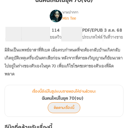
ฉันคนใหม่ในยุค 70(จบ)
ใน
ยุค
นามปากกา
Min Tee
เรื่อง
70(จบ)
ฉัน
คน
10.54K
34
114
PG ทั่วไป
PDF/EPUB
3 ส.ค. 68
ใหม่
จำนวนคำ
จำนวนหน้า (A5)
ยอดวิว
ระดับเนื้อหา
ประเภทไฟล์
วันที่วางขาย
ใน
ยุค
มิลินเป็นแพทย์อาสาที่ทิเบต เมื่อครบกำหนดที่จะต้องกลับบ้านเกิดกลับ
70(จบ)
เกิดอุบัติเหตุเครื่องบินตกเสียก่อน หลังจากที่ตายลงวิญญาณก็ย้อนเวลา
ไปอยู่ในร่างของตัวเองในยุค 70 เพื่อแก้ไขโชคชะตาของตัวเองที่ผิด
พลาด
เรื่องนี้ยังมีในรูปแบบรายตอนให้อ่านด้วยนะ
ฉันคนใหม่ในยุค 70(จบ)
ติดตามเรื่องนี้
อีบุ๊กที่คล้ายกับเรื่องนี้